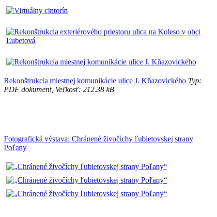
Rekonštrukcia miestnej komunikácie ulice J. Kňazovického
Typ:
PDF dokument, Veľkosť: 212.38 kB
Fotografická výstava: Chránené živočíchy ľubietovskej strany
Poľany