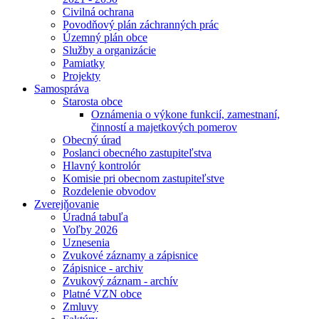
Civilná ochrana
Povodňový plán záchranných prác
Územný plán obce
Služby a organizácie
Pamiatky
Projekty
Samospráva
Starosta obce
Oznámenia o výkone funkcií, zamestnaní,
činností a majetkových pomerov
Obecný úrad
Poslanci obecného zastupiteľstva
Hlavný kontrolór
Komisie pri obecnom zastupiteľstve
Rozdelenie obvodov
Zverejňovanie
Úradná tabuľa
Voľby 2026
Uznesenia
Zvukové záznamy a zápisnice
Zápisnice - archiv
Zvukový záznam - archív
Platné VZN obce
Zmluvy