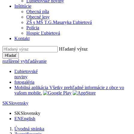
Ľubietovské noviny
Inštitúcie
Obecná píla
Obecné lesy
ZŠ s MŠ T.G.Masaryka Ľubietová
Polícia
Hospic Ľubietová
Kontakt
Hľadaný výraz
Hľadať
rozšírené vyhľadávanie
Ľubietovské
noviny
fotogaléria
Mobilná aplikácia
Všetky prehľadné informácie z obce vo
vašom mobile.
SK
Slovensky
SK
Slovensky
EN
English
Úvodná stránka