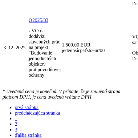
Ľu
O2025/33
- VO na
dodávku
V
stavebných prác
s.r
1 500,00 EUR
na projekt
3. 12. 2025
jedentisícpäťstoeur/00
"Budovanie
Ob
jednoduchých
Ľu
objektov
protipovodňovej
ochrany
* Uvedená cena je konečná. V prípade, že je zmluvná strana
platcom DPH, je cena uvedená vrátane DPH.
prvá stránka
predchádzajúca stránka
1
2
3
ďalšia stránka