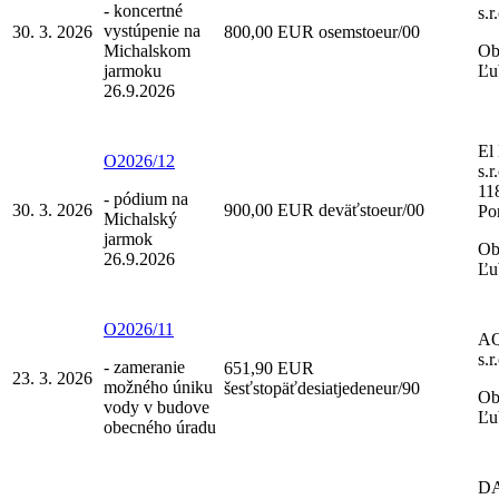
- koncertné
s.r
vystúpenie na
30. 3. 2026
800,00 EUR osemstoeur/00
Michalskom
Ob
jarmoku
Ľu
26.9.2026
El
O2026/12
s.r
11
- pódium na
30. 3. 2026
900,00 EUR deväťstoeur/00
Po
Michalský
jarmok
Ob
26.9.2026
Ľu
O2026/11
A
s.r
- zameranie
651,90 EUR
23. 3. 2026
možného úniku
šesťstopäťdesiatjedeneur/90
Ob
vody v budove
Ľu
obecného úradu
DA