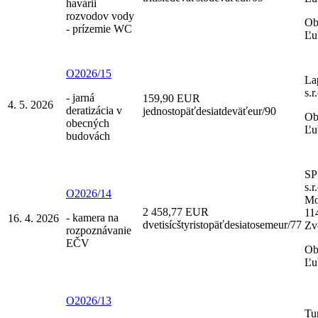
havárii
rozvodov vody
Ob
- prízemie WC
Ľu
O2026/15
La
s.r
- jarná
159,90 EUR
4. 5. 2026
deratizácia v
jednostopäťdesiatdeväťeur/90
Ob
obecných
Ľu
budovách
SP
s.r
O2026/14
Mo
2 458,77 EUR
11
- kamera na
16. 4. 2026
dvetisícštyristopäťdesiatosemeur/77
Zv
rozpoznávanie
EČV
Ob
Ľu
O2026/13
Tu