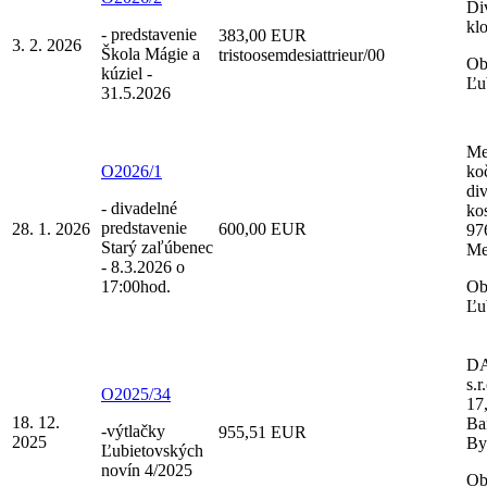
Di
kl
- predstavenie
383,00 EUR
3. 2. 2026
Škola Mágie a
tristoosemdesiattrieur/00
Ob
kúziel -
Ľu
31.5.2026
Me
O2026/1
ko
di
- divadelné
ko
predstavenie
28. 1. 2026
600,00 EUR
97
Starý zaľúbenec
Me
- 8.3.2026 o
17:00hod.
Ob
Ľu
DA
s.r
O2025/34
17
18. 12.
Ba
-výtlačky
955,51 EUR
2025
By
Ľubietovských
novín 4/2025
Ob