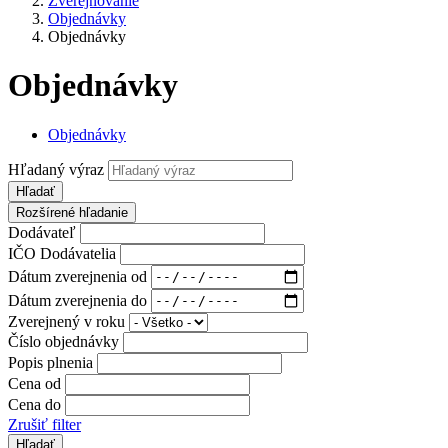
Zverejňovanie
Objednávky
Objednávky
Objednávky
Objednávky
Hľadaný výraz
Hľadať
Rozšírené hľadanie
Dodávateľ
IČO Dodávatelia
Dátum zverejnenia od
Dátum zverejnenia do
Zverejnený v roku
Číslo objednávky
Popis plnenia
Cena od
Cena do
Zrušiť filter