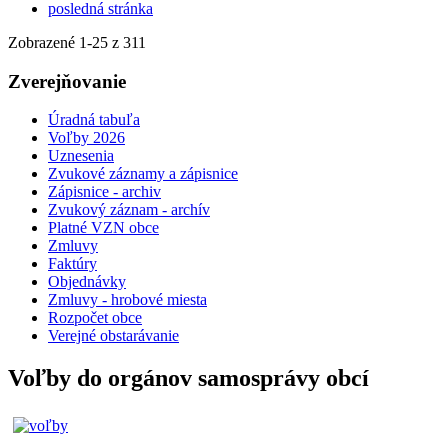
posledná stránka
Zobrazené
1
-
25
z 311
Zverejňovanie
Úradná tabuľa
Voľby 2026
Uznesenia
Zvukové záznamy a zápisnice
Zápisnice - archiv
Zvukový záznam - archív
Platné VZN obce
Zmluvy
Faktúry
Objednávky
Zmluvy - hrobové miesta
Rozpočet obce
Verejné obstarávanie
Voľby do orgánov samosprávy obcí