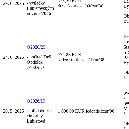
935,30 EUR
Ba
- výtlačky
29. 6. 2026
deväťstotridsaťpäťeur/30
By
Ľubietovských
novín 2/2026
Ob
Ľu
Re
r. o
O2026/20
St
61
735,88 EUR
- počítač Dell
24. 6. 2026
97
sedemstotridsaťpäťeur/88
Optiplex
By
7460AiO
Ob
Ľu
3W
s.r
O2026/19
58
Me
- info tabule -
20. 5. 2026
1 000,00 EUR jedentisíceur/00
Li
cintoríny
Ľubietová
Ob
Ľu