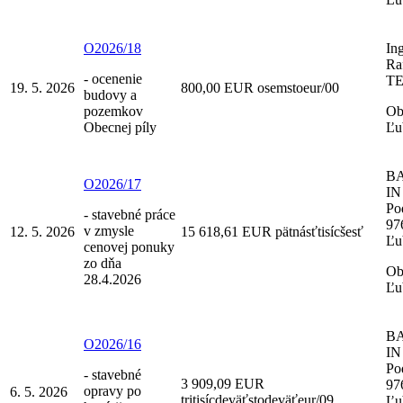
O2026/18
Ing
Raf
- ocenenie
T
19. 5. 2026
800,00 EUR osemstoeur/00
budovy a
pozemkov
Ob
Obecnej píly
Ľu
B
O2026/17
IN 
Po
- stavebné práce
97
v zmysle
12. 5. 2026
15 618,61 EUR pätnásťtisícšesť
Ľu
cenovej ponuky
zo dňa
Ob
28.4.2026
Ľu
B
O2026/16
IN 
Po
- stavebné
3 909,09 EUR
97
opravy po
6. 5. 2026
tritisícdeväťstodeväťeur/09
Ľu