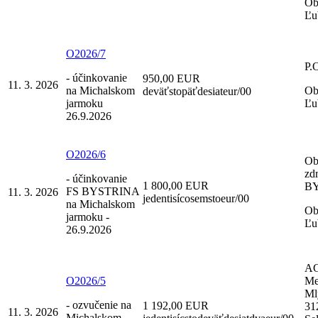
Ob
Ľu
O2026/7
P.
- účinkovanie
950,00 EUR
11. 3. 2026
na Michalskom
Ob
deväťstopäťdesiateur/00
jarmoku
Ľu
26.9.2026
O2026/6
Ob
zd
- účinkovanie
1 800,00 EUR
B
FS BYSTRINA
11. 3. 2026
jedentisícosemstoeur/00
na Michalskom
Ob
jarmoku -
Ľu
26.9.2026
A
O2026/5
Med
Ml
- ozvučenie na
1 192,00 EUR
31
11. 3. 2026
Michalskom