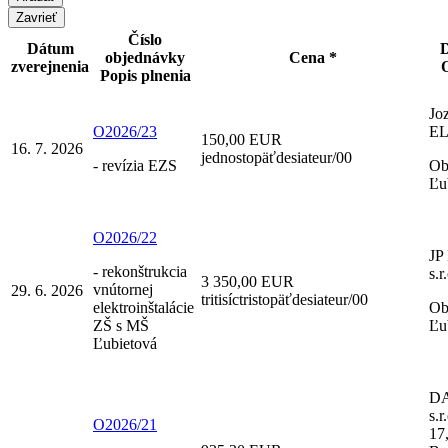
Zavrieť
Číslo
Dátum
objednávky
Cena *
zverejnenia
Popis plnenia
Jo
O2026/23
E
150,00 EUR
16. 7. 2026
jednostopäťdesiateur/00
- revízia EZS
Ob
Ľu
O2026/22
JP
- rekonštrukcia
s.r
3 350,00 EUR
vnútornej
29. 6. 2026
tritisíctristopäťdesiateur/00
elektroinštalácie
Ob
ZŠ s MŠ
Ľu
Ľubietová
DA
s.r
O2026/21
17