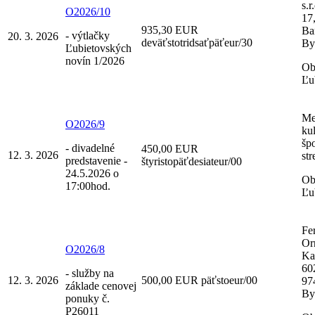
s.r
O2026/10
17
935,30 EUR
Ba
- výtlačky
20. 3. 2026
deväťstotridsaťpäťeur/30
By
Ľubietovských
novín 1/2026
Ob
Ľu
Me
O2026/9
ku
šp
- divadelné
450,00 EUR
12. 3. 2026
str
predstavenie -
štyristopäťdesiateur/00
24.5.2026 o
Ob
17:00hod.
Ľu
Fe
Or
O2026/8
Ka
60
- služby na
12. 3. 2026
500,00 EUR päťstoeur/00
97
základe cenovej
By
ponuky č.
P26011