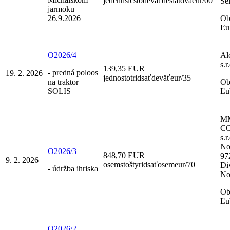
jedentisícstodeväťdesiatdvaeur/00
Se
jarmoku
26.9.2026
Ob
Ľu
O2026/4
Al
s.r
139,35 EUR
- predná poloos
19. 2. 2026
jednostotridsaťdeväťeur/35
na traktor
Ob
SOLIS
Ľu
M
C
s.r
No
O2026/3
848,70 EUR
97
9. 2. 2026
osemstoštyridsaťosemeur/70
Di
- údržba ihriska
No
Ob
Ľu
O2026/2