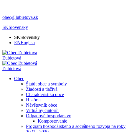
obec@lubietova.sk
SK
Slovensky
SK
Slovensky
EN
English
Ľubietová
Ľubietová
Obec
Štatút obce a symboly
Žiadosti a tlačivá
Charakteristika obce
História
Návštevník obce
Virtuálny cintorín
Odpadové hospodárstvo
Kompostovanie
Program hospodárskeho a sociálneho rozvoja na roky
2021 - 2030