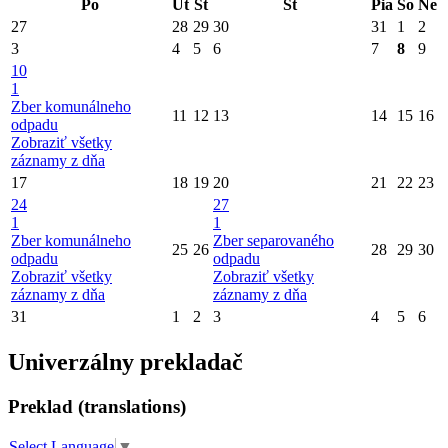
Po
Ut
St
Št
Pia
So
Ne
27
28
29
30
31
1
2
3
4
5
6
7
8
9
10
1
Zber komunálneho
11
12
13
14
15
16
odpadu
Zobraziť všetky
záznamy z dňa
17
18
19
20
21
22
23
24
27
1
1
Zber komunálneho
Zber separovaného
25
26
28
29
30
odpadu
odpadu
Zobraziť všetky
Zobraziť všetky
záznamy z dňa
záznamy z dňa
31
1
2
3
4
5
6
Univerzálny prekladač
Preklad (translations)
Select Language
▼