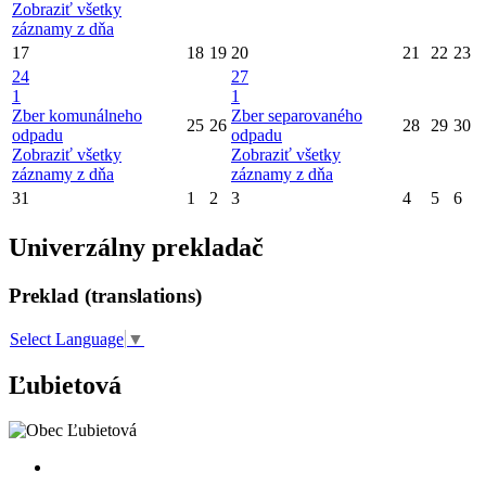
Zobraziť všetky
záznamy z dňa
17
18
19
20
21
22
23
24
27
1
1
Zber komunálneho
Zber separovaného
25
26
28
29
30
odpadu
odpadu
Zobraziť všetky
Zobraziť všetky
záznamy z dňa
záznamy z dňa
31
1
2
3
4
5
6
Univerzálny prekladač
Preklad (translations)
Select Language
▼
Ľubietová