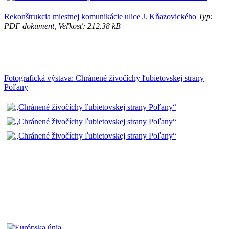
Rekonštrukcia miestnej komunikácie ulice J. Kňazovického
Typ:
PDF dokument, Veľkosť: 212.38 kB
Fotografická výstava: Chránené živočíchy ľubietovskej strany
Poľany