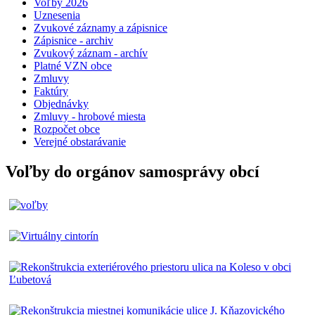
Voľby 2026
Uznesenia
Zvukové záznamy a zápisnice
Zápisnice - archiv
Zvukový záznam - archív
Platné VZN obce
Zmluvy
Faktúry
Objednávky
Zmluvy - hrobové miesta
Rozpočet obce
Verejné obstarávanie
Voľby do orgánov samosprávy obcí