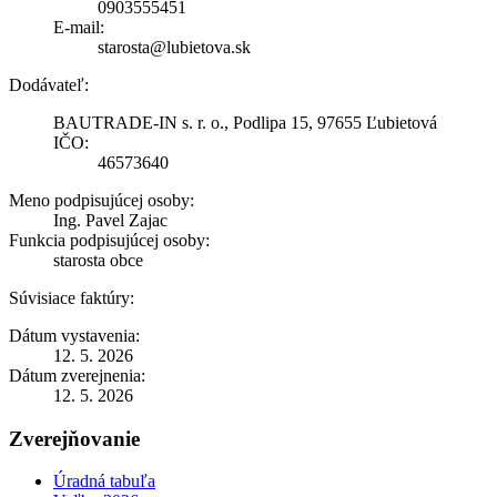
0903555451
E-mail:
starosta@lubietova.sk
Dodávateľ:
BAUTRADE-IN s. r. o., Podlipa 15, 97655 Ľubietová
IČO:
46573640
Meno podpisujúcej osoby:
Ing. Pavel Zajac
Funkcia podpisujúcej osoby:
starosta obce
Súvisiace faktúry:
Dátum vystavenia:
12. 5. 2026
Dátum zverejnenia:
12. 5. 2026
Zverejňovanie
Úradná tabuľa