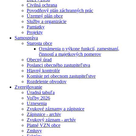
Civilná ochrana
Povodňový plán záchranných prác
Územný plán obce
Služby a organizácie
Pamiatky
Projekty
Samospráva
Starosta obce
Oznámenia o výkone funkcií, zamestnaní,
činností a majetkových pomerov
Obecný úrad
Poslanci obecného zastupiteľstva
Hlavný kontrolór
Komisie pri obecnom zastupiteľstve
Rozdelenie obvodov
Zverejňovanie
Úradná tabuľa
Voľby 2026
Uznesenia
Zvukové záznamy a zápisnice
Zápisnice - archiv
Zvukový záznam - archív
Platné VZN obce
Zmluvy