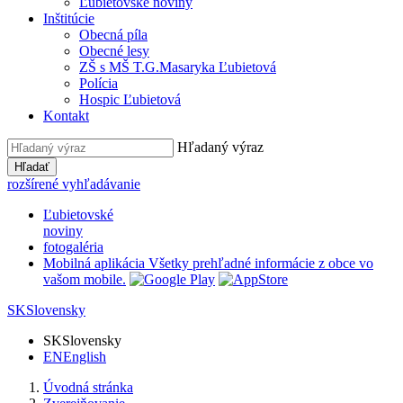
Ľubietovské noviny
Inštitúcie
Obecná píla
Obecné lesy
ZŠ s MŠ T.G.Masaryka Ľubietová
Polícia
Hospic Ľubietová
Kontakt
Hľadaný výraz
Hľadať
rozšírené vyhľadávanie
Ľubietovské
noviny
fotogaléria
Mobilná aplikácia
Všetky prehľadné informácie z obce vo
vašom mobile.
SK
Slovensky
SK
Slovensky
EN
English
Úvodná stránka