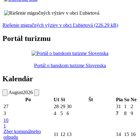
Riešenie migračných výziev v obci Ľubietová (226.29 kB)
Portál turizmu
Portál o banskom turizme Slovenska
Kalendár
August
2026
Po
Ut
St
Št
Pia
So
Ne
27
28
29
30
31
1
2
3
4
5
6
7
8
9
10
1
Zber komunálneho
11
12
13
14
15
16
odpadu