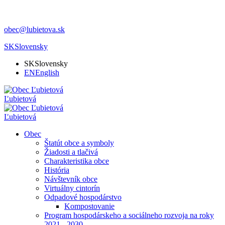
obec@lubietova.sk
SK
Slovensky
SK
Slovensky
EN
English
Ľubietová
Ľubietová
Obec
Štatút obce a symboly
Žiadosti a tlačivá
Charakteristika obce
História
Návštevník obce
Virtuálny cintorín
Odpadové hospodárstvo
Kompostovanie
Program hospodárskeho a sociálneho rozvoja na roky
2021 - 2030