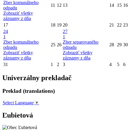
Zber komunálneho
11
12
13
14
15
16
odpadu
Zobraziť všetky
záznamy z dňa
17
18
19
20
21
22
23
24
27
1
1
Zber komunálneho
Zber separovaného
25
26
28
29
30
odpadu
odpadu
Zobraziť všetky
Zobraziť všetky
záznamy z dňa
záznamy z dňa
31
1
2
3
4
5
6
Univerzálny prekladač
Preklad (translations)
Select Language
▼
Ľubietová