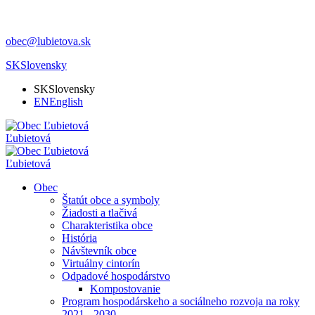
obec@lubietova.sk
SK
Slovensky
SK
Slovensky
EN
English
Ľubietová
Ľubietová
Obec
Štatút obce a symboly
Žiadosti a tlačivá
Charakteristika obce
História
Návštevník obce
Virtuálny cintorín
Odpadové hospodárstvo
Kompostovanie
Program hospodárskeho a sociálneho rozvoja na roky
2021 - 2030