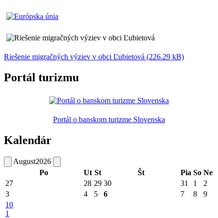
Riešenie migračných výziev v obci Ľubietová (226.29 kB)
Portál turizmu
Portál o banskom turizme Slovenska
Kalendár
August
2026
Po
Ut
St
Št
Pia
So
Ne
27
28
29
30
31
1
2
3
4
5
6
7
8
9
10
1