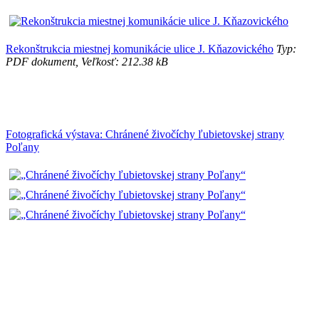
Rekonštrukcia miestnej komunikácie ulice J. Kňazovického
Typ:
PDF dokument, Veľkosť: 212.38 kB
Fotografická výstava: Chránené živočíchy ľubietovskej strany
Poľany