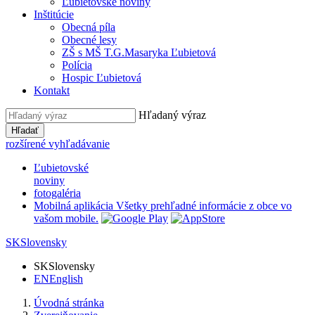
Ľubietovské noviny
Inštitúcie
Obecná píla
Obecné lesy
ZŠ s MŠ T.G.Masaryka Ľubietová
Polícia
Hospic Ľubietová
Kontakt
Hľadaný výraz
Hľadať
rozšírené vyhľadávanie
Ľubietovské
noviny
fotogaléria
Mobilná aplikácia
Všetky prehľadné informácie z obce vo
vašom mobile.
SK
Slovensky
SK
Slovensky
EN
English
Úvodná stránka