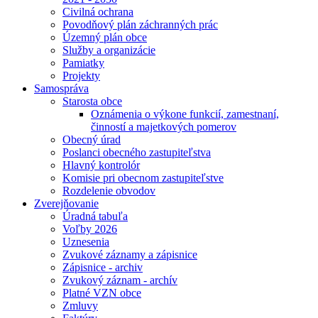
Civilná ochrana
Povodňový plán záchranných prác
Územný plán obce
Služby a organizácie
Pamiatky
Projekty
Samospráva
Starosta obce
Oznámenia o výkone funkcií, zamestnaní,
činností a majetkových pomerov
Obecný úrad
Poslanci obecného zastupiteľstva
Hlavný kontrolór
Komisie pri obecnom zastupiteľstve
Rozdelenie obvodov
Zverejňovanie
Úradná tabuľa
Voľby 2026
Uznesenia
Zvukové záznamy a zápisnice
Zápisnice - archiv
Zvukový záznam - archív
Platné VZN obce
Zmluvy