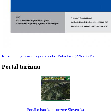
Riešenie migračných výziev v obci Ľubietová (226.29 kB)
Portál turizmu
Portál o banskom turizme Slovenska