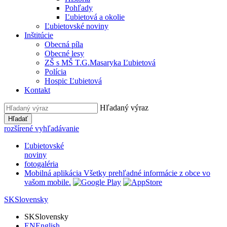
Pohľady
Ľubietová a okolie
Ľubietovské noviny
Inštitúcie
Obecná píla
Obecné lesy
ZŠ s MŠ T.G.Masaryka Ľubietová
Polícia
Hospic Ľubietová
Kontakt
Hľadaný výraz
Hľadať
rozšírené vyhľadávanie
Ľubietovské
noviny
fotogaléria
Mobilná aplikácia
Všetky prehľadné informácie z obce vo
vašom mobile.
SK
Slovensky
SK
Slovensky
EN
English