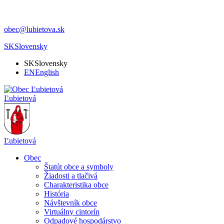
obec@lubietova.sk
SK
Slovensky
SK
Slovensky
EN
English
Ľubietová
Ľubietová
Obec
Štatút obce a symboly
Žiadosti a tlačivá
Charakteristika obce
História
Návštevník obce
Virtuálny cintorín
Odpadové hospodárstvo