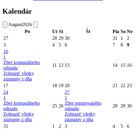
Kalendár
August
2026
Po
Ut
St
Št
Pia
So
Ne
27
28
29
30
31
1
2
3
4
5
6
7
8
9
10
1
Zber komunálneho
11
12
13
14
15
16
odpadu
Zobraziť všetky
záznamy z dňa
17
18
19
20
21
22
23
24
27
1
1
Zber komunálneho
Zber separovaného
25
26
28
29
30
odpadu
odpadu
Zobraziť všetky
Zobraziť všetky
záznamy z dňa
záznamy z dňa
31
1
2
3
4
5
6