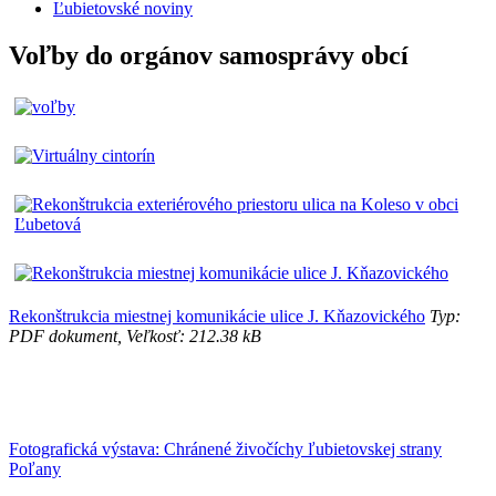
Ľubietovské noviny
Voľby do orgánov samosprávy obcí
Rekonštrukcia miestnej komunikácie ulice J. Kňazovického
Typ:
PDF dokument, Veľkosť: 212.38 kB
Fotografická výstava: Chránené živočíchy ľubietovskej strany
Poľany