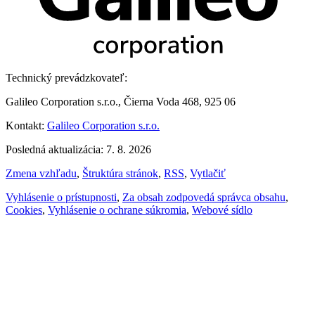
Technický prevádzkovateľ:
Galileo Corporation s.r.o., Čierna Voda 468, 925 06
Kontakt:
Galileo Corporation s.r.o.
Posledná aktualizácia: 7. 8. 2026
Zmena vzhľadu
,
Štruktúra stránok
,
RSS
,
Vytlačiť
Vyhlásenie o prístupnosti
,
Za obsah zodpovedá správca obsahu
,
Cookies
,
Vyhlásenie o ochrane súkromia
,
Webové sídlo