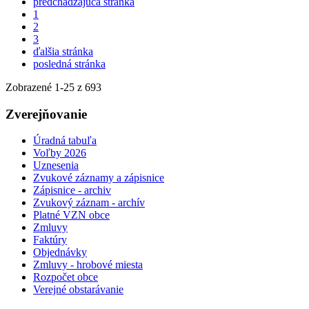
predchádzajúca stránka
1
2
3
ďalšia stránka
posledná stránka
Zobrazené
1
-
25
z 693
Zverejňovanie
Úradná tabuľa
Voľby 2026
Uznesenia
Zvukové záznamy a zápisnice
Zápisnice - archiv
Zvukový záznam - archív
Platné VZN obce
Zmluvy
Faktúry
Objednávky
Zmluvy - hrobové miesta
Rozpočet obce
Verejné obstarávanie