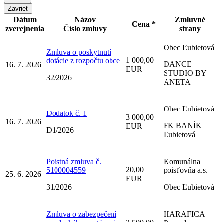
Zavrieť
Dátum
Názov
Zmluvné
Cena *
zverejnenia
Číslo zmluvy
strany
Obec Ľubietová
Zmluva o poskytnutí
1 000,00
dotácie z rozpočtu obce
DANCE
16. 7. 2026
EUR
STUDIO BY
32/2026
ANETA
Obec Ľubietová
Dodatok č. 1
3 000,00
16. 7. 2026
FK BANÍK
EUR
D1/2026
Ľubietová
Poistná zmluva č.
Komunálna
20,00
5100004559
poisťovňa a.s.
25. 6. 2026
EUR
31/2026
Obec Ľubietová
Zmluva o zabezpečení
HARAFICA