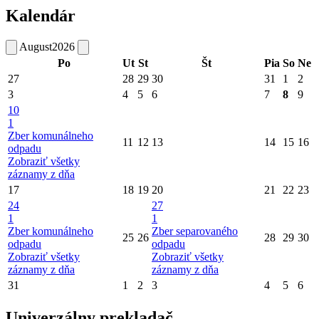
Kalendár
August
2026
Po
Ut
St
Št
Pia
So
Ne
27
28
29
30
31
1
2
3
4
5
6
7
8
9
10
1
Zber komunálneho
11
12
13
14
15
16
odpadu
Zobraziť všetky
záznamy z dňa
17
18
19
20
21
22
23
24
27
1
1
Zber komunálneho
Zber separovaného
25
26
28
29
30
odpadu
odpadu
Zobraziť všetky
Zobraziť všetky
záznamy z dňa
záznamy z dňa
31
1
2
3
4
5
6
Univerzálny prekladač