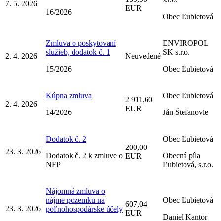
7. 5. 2026
EUR
16/2026
Obec Ľubietová
Zmluva o poskytovaní
ENVIROPOL
služieb, dodatok č. 1
SK s.r.o.
2. 4. 2026
Neuvedené
15/2026
Obec Ľubietová
Kúpna zmluva
Obec Ľubietová
2 911,60
2. 4. 2026
EUR
14/2026
Ján Štefanovie
Dodatok č. 2
Obec Ľubietová
200,00
23. 3. 2026
Dodatok č. 2 k zmluve o
Obecná píla
EUR
NFP
Ľubietová, s.r.o.
Nájomná zmluva o
nájme pozemku na
Obec Ľubietová
607,04
23. 3. 2026
poľnohospodárske účely
EUR
Daniel Kantor