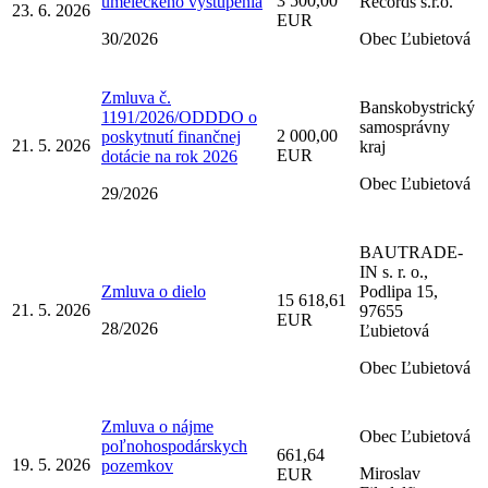
3 500,00
umeleckého vystúpenia
Records s.r.o.
23. 6. 2026
EUR
30/2026
Obec Ľubietová
Zmluva č.
Banskobystrický
1191/2026/ODDDO o
samosprávny
2 000,00
poskytnutí finančnej
21. 5. 2026
kraj
EUR
dotácie na rok 2026
Obec Ľubietová
29/2026
BAUTRADE-
IN s. r. o.,
Zmluva o dielo
Podlipa 15,
15 618,61
21. 5. 2026
97655
EUR
28/2026
Ľubietová
Obec Ľubietová
Zmluva o nájme
Obec Ľubietová
poľnohospodárskych
661,64
19. 5. 2026
pozemkov
Miroslav
EUR