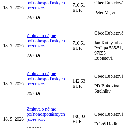
poľnohospodárskych
Obec Ľubietová
716,51
18. 5. 2026
pozemkov
EUR
Peter Majer
23/2026
Obec Ľubietová
Zmluva o nájme
poľnohospodárskych
Ján Kútny, ulica
716,51
18. 5. 2026
pozemkov
Podlipa 585/51,
EUR
97655
22/2026
Ľubietová
Zmluva o nájme
Obec Ľubietová
poľnohospodárskych
142,63
18. 5. 2026
pozemkov
PD Bukovina
EUR
Strelníky
20/2026
Zmluva o nájme
poľnohospodárskych
Obec Ľubietová
199,92
18. 5. 2026
pozemkov
EUR
Ľuboš Holík