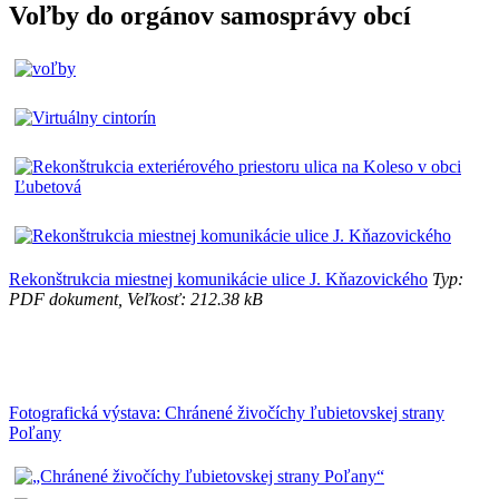
Voľby do orgánov samosprávy obcí
Rekonštrukcia miestnej komunikácie ulice J. Kňazovického
Typ:
PDF dokument, Veľkosť: 212.38 kB
Fotografická výstava: Chránené živočíchy ľubietovskej strany
Poľany