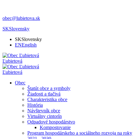
obec@lubietova.sk
SK
Slovensky
SK
Slovensky
EN
English
Ľubietová
Ľubietová
Obec
Štatút obce a symboly
Žiadosti a tlačivá
Charakteristika obce
História
Návštevník obce
Virtuálny cintorín
Odpadové hospodárstvo
Kompostovanie
Program hospodárskeho a sociálneho rozvoja na roky
2021 - 2030