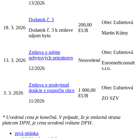
13/2026
Dodatok č. 3
Obec Ľubietová
200,00
18. 3. 2026
Dodatok č. 3 k zmluve
EUR
Martin Kútny
nájom bytu
Zmluva o nájme
Obec Ľubietová
nebytových priesttorov
13. 3. 2026
Neuvedené
Euromediconsult
12/2026
s.r.o.
Zmluva o poskytnutí
Obec Ľubietová
1 000,00
dotácie z rozpočtu obce
3. 3. 2026
EUR
ZO SZV
11/2026
* Uvedená cena je konečná. V prípade, že je zmluvná strana
platcom DPH, je cena uvedená vrátane DPH.
prvá stránka