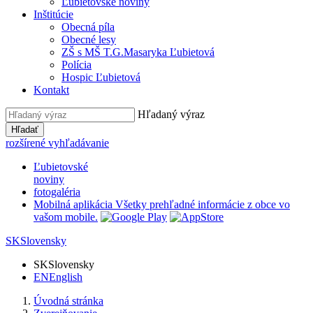
Ľubietovské noviny
Inštitúcie
Obecná píla
Obecné lesy
ZŠ s MŠ T.G.Masaryka Ľubietová
Polícia
Hospic Ľubietová
Kontakt
Hľadaný výraz
Hľadať
rozšírené vyhľadávanie
Ľubietovské
noviny
fotogaléria
Mobilná aplikácia
Všetky prehľadné informácie z obce vo
vašom mobile.
SK
Slovensky
SK
Slovensky
EN
English
Úvodná stránka