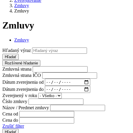
Zverejňovanie
Zmluvy
Zmluvy
Zmluvy
Zmluvy
Hľadaný výraz
Hľadať
Rozšírené hľadanie
Zmluvná strana
Zmluvná strana IČO
Dátum zverejnenia od
Dátum zverejnenia do
Zverejnený v roku
Číslo zmluvy
Názov / Predmet zmluvy
Cena od
Cena do
Zrušiť filter