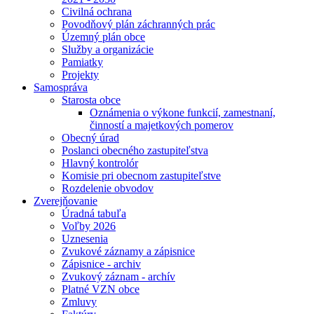
Civilná ochrana
Povodňový plán záchranných prác
Územný plán obce
Služby a organizácie
Pamiatky
Projekty
Samospráva
Starosta obce
Oznámenia o výkone funkcií, zamestnaní,
činností a majetkových pomerov
Obecný úrad
Poslanci obecného zastupiteľstva
Hlavný kontrolór
Komisie pri obecnom zastupiteľstve
Rozdelenie obvodov
Zverejňovanie
Úradná tabuľa
Voľby 2026
Uznesenia
Zvukové záznamy a zápisnice
Zápisnice - archiv
Zvukový záznam - archív
Platné VZN obce
Zmluvy