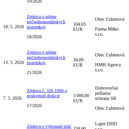
19/2026
Zmluva o nájme
Obec Ľubietová
poľnohospodárskych
104,65
18. 5. 2026
pozemkov
Farma Milko
EUR
s.r.o.
18/2026
Zmluva o nájme
Obec Ľubietová
poľnohospodárskych
34,09
13. 5. 2026
pozemkov
HMH Agency
EUR
s.r.o.
21/2026
Dobrovoľná
Zmluva č. 326 1006 o
požiarna
3 000,00
poskytnutí dotácie
7. 5. 2026
ochrana SR
EUR
17/2026
Obec Ľubietová
Laper DDD
Zmluva o vykonaní prác
159,90
s.r.o.