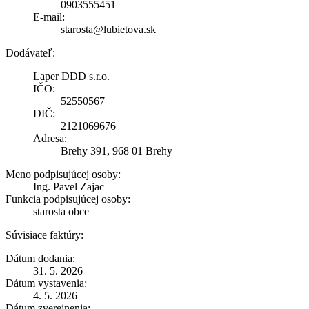
0903555451
E-mail:
starosta@lubietova.sk
Dodávateľ:
Laper DDD s.r.o.
IČO:
52550567
DIČ:
2121069676
Adresa:
Brehy 391, 968 01 Brehy
Meno podpisujúcej osoby:
Ing. Pavel Zajac
Funkcia podpisujúcej osoby:
starosta obce
Súvisiace faktúry:
Dátum dodania:
31. 5. 2026
Dátum vystavenia:
4. 5. 2026
Dátum zverejnenia: