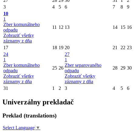
27
28
29
30
31
1
2
3
4
5
6
7
8
9
10
1
Zber komunálneho
11
12
13
14
15
16
odpadu
Zobraziť všetky
záznamy z dňa
17
18
19
20
21
22
23
24
27
1
1
Zber komunálneho
Zber separovaného
25
26
28
29
30
odpadu
odpadu
Zobraziť všetky
Zobraziť všetky
záznamy z dňa
záznamy z dňa
31
1
2
3
4
5
6
Univerzálny prekladač
Preklad (translations)
Select Language
▼