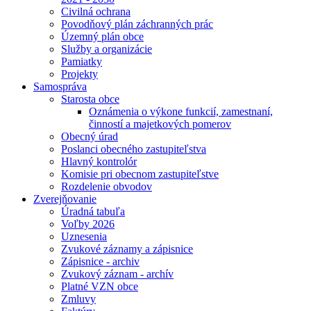
Civilná ochrana
Povodňový plán záchranných prác
Územný plán obce
Služby a organizácie
Pamiatky
Projekty
Samospráva
Starosta obce
Oznámenia o výkone funkcií, zamestnaní,
činností a majetkových pomerov
Obecný úrad
Poslanci obecného zastupiteľstva
Hlavný kontrolór
Komisie pri obecnom zastupiteľstve
Rozdelenie obvodov
Zverejňovanie
Úradná tabuľa
Voľby 2026
Uznesenia
Zvukové záznamy a zápisnice
Zápisnice - archiv
Zvukový záznam - archív
Platné VZN obce
Zmluvy