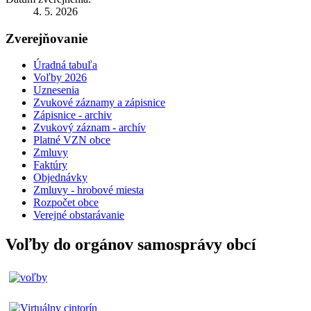
4. 5. 2026
Zverejňovanie
Úradná tabuľa
Voľby 2026
Uznesenia
Zvukové záznamy a zápisnice
Zápisnice - archiv
Zvukový záznam - archív
Platné VZN obce
Zmluvy
Faktúry
Objednávky
Zmluvy - hrobové miesta
Rozpočet obce
Verejné obstarávanie
Voľby do orgánov samosprávy obcí