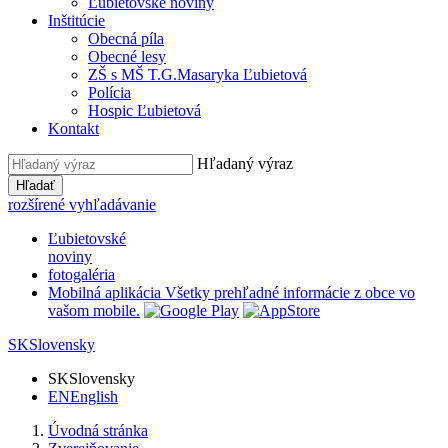
Ľubietovské noviny
Inštitúcie
Obecná píla
Obecné lesy
ZŠ s MŠ T.G.Masaryka Ľubietová
Polícia
Hospic Ľubietová
Kontakt
Hľadaný výraz
Hľadať
rozšírené vyhľadávanie
Ľubietovské
noviny
fotogaléria
Mobilná aplikácia
Všetky prehľadné informácie z obce vo
vašom mobile.
SK
Slovensky
SK
Slovensky
EN
English
Úvodná stránka