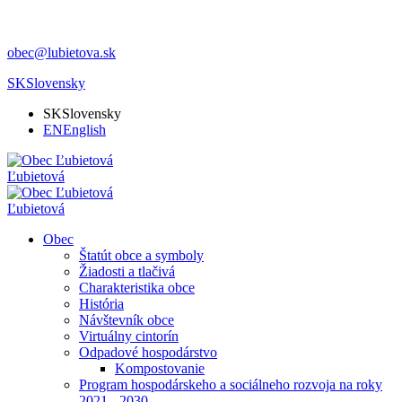
obec@lubietova.sk
SK
Slovensky
SK
Slovensky
EN
English
Ľubietová
Ľubietová
Obec
Štatút obce a symboly
Žiadosti a tlačivá
Charakteristika obce
História
Návštevník obce
Virtuálny cintorín
Odpadové hospodárstvo
Kompostovanie
Program hospodárskeho a sociálneho rozvoja na roky
2021 - 2030