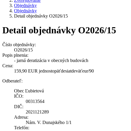
Zverejňovanie
Objednávky
Objednávky
Detail objednávky O2026/15
Detail objednávky O2026/15
Číslo objednávky:
O2026/15
Popis plnenia:
- jarná deratizácia v obecných budovách
Cena:
159,90 EUR jednostopäťdesiatdeväťeur/90
Odberateľ:
Obec Ľubietová
IČO:
00313564
DIČ:
2021121289
Adresa:
Nám. V. Dunajského 1/1
Telefón: