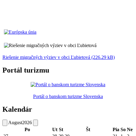
Riešenie migračných výziev v obci Ľubietová (226.29 kB)
Portál turizmu
Portál o banskom turizme Slovenska
Kalendár
August
2026
Po
Ut
St
Št
Pia
So
Ne