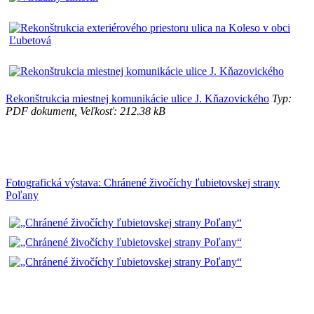
Rekonštrukcia miestnej komunikácie ulice J. Kňazovického
Typ:
PDF dokument, Veľkosť: 212.38 kB
Fotografická výstava: Chránené živočíchy ľubietovskej strany
Poľany