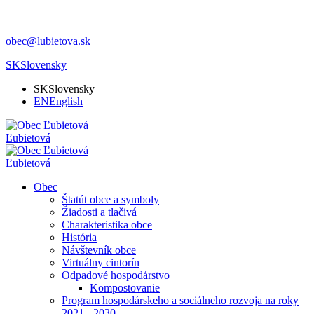
obec@lubietova.sk
SK
Slovensky
SK
Slovensky
EN
English
Ľubietová
Ľubietová
Obec
Štatút obce a symboly
Žiadosti a tlačivá
Charakteristika obce
História
Návštevník obce
Virtuálny cintorín
Odpadové hospodárstvo
Kompostovanie
Program hospodárskeho a sociálneho rozvoja na roky
2021 - 2030