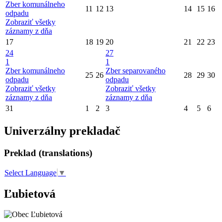
Zber komunálneho
11
12
13
14
15
16
odpadu
Zobraziť všetky
záznamy z dňa
17
18
19
20
21
22
23
24
27
1
1
Zber komunálneho
Zber separovaného
25
26
28
29
30
odpadu
odpadu
Zobraziť všetky
Zobraziť všetky
záznamy z dňa
záznamy z dňa
31
1
2
3
4
5
6
Univerzálny prekladač
Preklad (translations)
Select Language
▼
Ľubietová