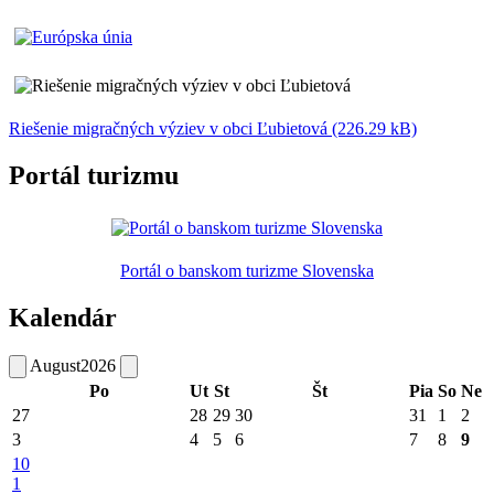
Riešenie migračných výziev v obci Ľubietová (226.29 kB)
Portál turizmu
Portál o banskom turizme Slovenska
Kalendár
August
2026
Po
Ut
St
Št
Pia
So
Ne
27
28
29
30
31
1
2
3
4
5
6
7
8
9
10
1