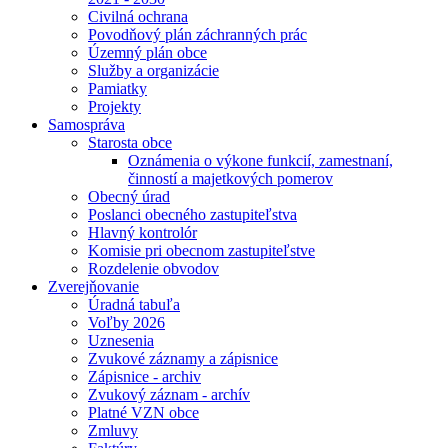
Civilná ochrana
Povodňový plán záchranných prác
Územný plán obce
Služby a organizácie
Pamiatky
Projekty
Samospráva
Starosta obce
Oznámenia o výkone funkcií, zamestnaní,
činností a majetkových pomerov
Obecný úrad
Poslanci obecného zastupiteľstva
Hlavný kontrolór
Komisie pri obecnom zastupiteľstve
Rozdelenie obvodov
Zverejňovanie
Úradná tabuľa
Voľby 2026
Uznesenia
Zvukové záznamy a zápisnice
Zápisnice - archiv
Zvukový záznam - archív
Platné VZN obce
Zmluvy