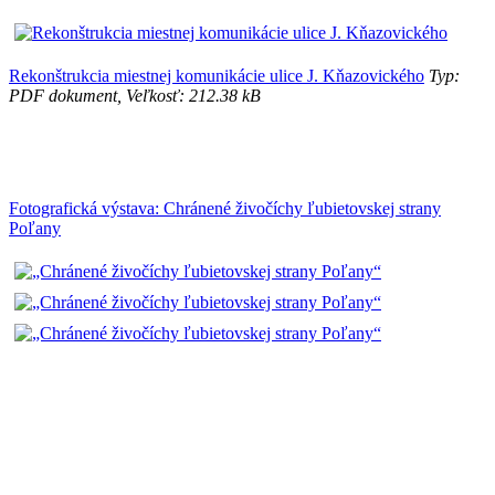
Rekonštrukcia miestnej komunikácie ulice J. Kňazovického
Typ:
PDF dokument, Veľkosť: 212.38 kB
Fotografická výstava: Chránené živočíchy ľubietovskej strany
Poľany