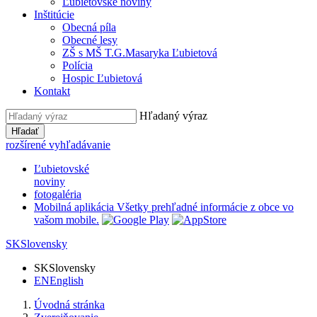
Ľubietovské noviny
Inštitúcie
Obecná píla
Obecné lesy
ZŠ s MŠ T.G.Masaryka Ľubietová
Polícia
Hospic Ľubietová
Kontakt
Hľadaný výraz
Hľadať
rozšírené vyhľadávanie
Ľubietovské
noviny
fotogaléria
Mobilná aplikácia
Všetky prehľadné informácie z obce vo
vašom mobile.
SK
Slovensky
SK
Slovensky
EN
English
Úvodná stránka