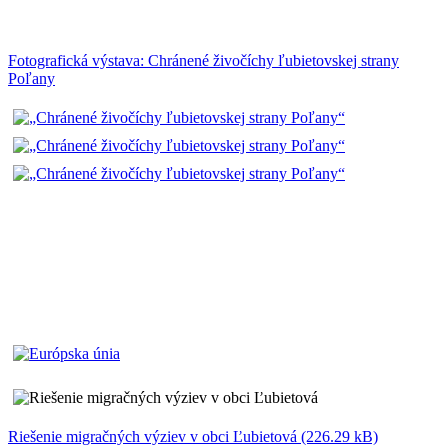
Fotografická výstava: Chránené živočíchy ľubietovskej strany
Poľany
Riešenie migračných výziev v obci Ľubietová (226.29 kB)