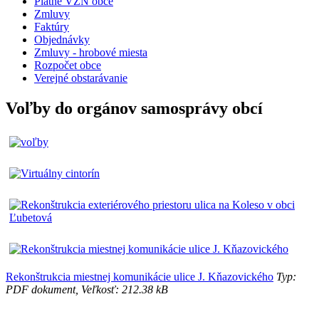
Platné VZN obce
Zmluvy
Faktúry
Objednávky
Zmluvy - hrobové miesta
Rozpočet obce
Verejné obstarávanie
Voľby do orgánov samosprávy obcí
Rekonštrukcia miestnej komunikácie ulice J. Kňazovického
Typ:
PDF dokument, Veľkosť: 212.38 kB