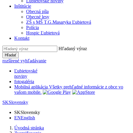
Ľubietovské noviny
Inštitúcie
Obecná píla
Obecné lesy
ZŠ s MŠ T.G.Masaryka Ľubietová
Polícia
Hospic Ľubietová
Kontakt
Hľadaný výraz
Hľadať
rozšírené vyhľadávanie
Ľubietovské
noviny
fotogaléria
Mobilná aplikácia
Všetky prehľadné informácie z obce vo
vašom mobile.
SK
Slovensky
SK
Slovensky
EN
English
Úvodná stránka