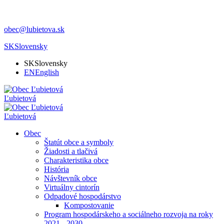
obec@lubietova.sk
SK
Slovensky
SK
Slovensky
EN
English
Ľubietová
Ľubietová
Obec
Štatút obce a symboly
Žiadosti a tlačivá
Charakteristika obce
História
Návštevník obce
Virtuálny cintorín
Odpadové hospodárstvo
Kompostovanie
Program hospodárskeho a sociálneho rozvoja na roky
2021 - 2030