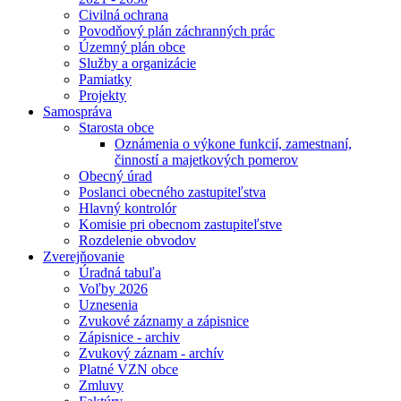
Civilná ochrana
Povodňový plán záchranných prác
Územný plán obce
Služby a organizácie
Pamiatky
Projekty
Samospráva
Starosta obce
Oznámenia o výkone funkcií, zamestnaní,
činností a majetkových pomerov
Obecný úrad
Poslanci obecného zastupiteľstva
Hlavný kontrolór
Komisie pri obecnom zastupiteľstve
Rozdelenie obvodov
Zverejňovanie
Úradná tabuľa
Voľby 2026
Uznesenia
Zvukové záznamy a zápisnice
Zápisnice - archiv
Zvukový záznam - archív
Platné VZN obce
Zmluvy