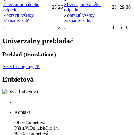
Zber komunálneho
Zber separovaného
25
26
28
29
30
odpadu
odpadu
Zobraziť všetky
Zobraziť všetky
záznamy z dňa
záznamy z dňa
31
1
2
3
4
5
6
Univerzálny prekladač
Preklad (translations)
Select Language
▼
Ľubietová
Kontakt
Obec Ľubietová
Nám.V.Dunajského 1/1
976 55 Ľubietová