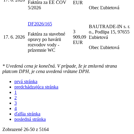
Faktúra za EE ČOV
EUR
5/2026
Obec Ľubietová
DF2026/165
BAUTRADE-IN s. r.
3
o., Podlipa 15, 97655
Faktúra za stavebné
17. 6. 2026
909,09
Ľubietová
opravy po havárii
EUR
rozvodov vody -
Obec Ľubietová
prízemnie WC
* Uvedená cena je konečná. V prípade, že je zmluvná strana
platcom DPH, je cena uvedená vrátane DPH.
prvá stránka
predchádzajúca stránka
1
2
3
4
ďalšia stránka
posledná stránka
Zobrazené
26
-
50
z 5164