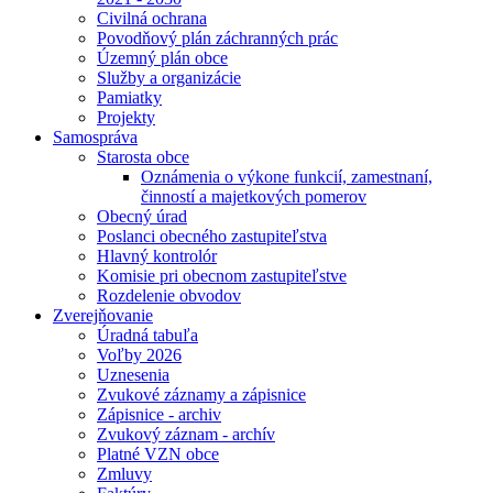
Civilná ochrana
Povodňový plán záchranných prác
Územný plán obce
Služby a organizácie
Pamiatky
Projekty
Samospráva
Starosta obce
Oznámenia o výkone funkcií, zamestnaní,
činností a majetkových pomerov
Obecný úrad
Poslanci obecného zastupiteľstva
Hlavný kontrolór
Komisie pri obecnom zastupiteľstve
Rozdelenie obvodov
Zverejňovanie
Úradná tabuľa
Voľby 2026
Uznesenia
Zvukové záznamy a zápisnice
Zápisnice - archiv
Zvukový záznam - archív
Platné VZN obce
Zmluvy