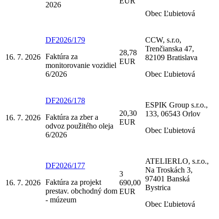
EUR
2026
Obec Ľubietová
DF2026/179
CCW, s.r.o,
Trenčianska 47,
28,78
Faktúra za
16. 7. 2026
82109 Bratislava
EUR
monitorovanie vozidiel
6/2026
Obec Ľubietová
DF2026/178
ESPIK Group s.r.o.,
20,30
133, 06543 Orlov
Faktúra za zber a
16. 7. 2026
EUR
odvoz použitého oleja
Obec Ľubietová
6/2026
ATELIERLO, s.r.o.,
DF2026/177
Na Troskách 3,
3
97401 Banská
Faktúra za projekt
16. 7. 2026
690,00
Bystrica
prestav. obchodný dom
EUR
- múzeum
Obec Ľubietová