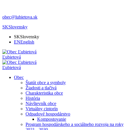
obec@lubietova.sk
SK
Slovensky
SK
Slovensky
EN
English
Ľubietová
Ľubietová
Obec
Štatút obce a symboly
Žiadosti a tlačivá
Charakteristika obce
História
Návštevník obce
Virtuálny cintorín
Odpadové hospodárstvo
Kompostovanie
Program hospodárskeho a sociálneho rozvoja na roky
2021 - 2030