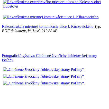
Rekonštrukcia miestnej komunikácie ulice J. Kňazovického
Typ:
PDF dokument, Veľkosť: 212.38 kB
Fotografická výstava: Chránené živočíchy ľubietovskej strany
Poľany