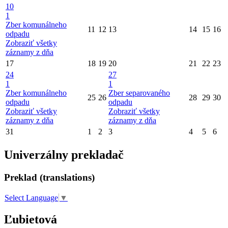
10
1
Zber komunálneho
11
12
13
14
15
16
odpadu
Zobraziť všetky
záznamy z dňa
17
18
19
20
21
22
23
24
27
1
1
Zber komunálneho
Zber separovaného
25
26
28
29
30
odpadu
odpadu
Zobraziť všetky
Zobraziť všetky
záznamy z dňa
záznamy z dňa
31
1
2
3
4
5
6
Univerzálny prekladač
Preklad (translations)
Select Language
▼
Ľubietová