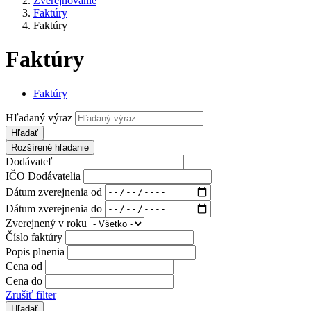
Zverejňovanie
Faktúry
Faktúry
Faktúry
Faktúry
Hľadaný výraz
Hľadať
Rozšírené hľadanie
Dodávateľ
IČO Dodávatelia
Dátum zverejnenia od
Dátum zverejnenia do
Zverejnený v roku
Číslo faktúry
Popis plnenia
Cena od
Cena do
Zrušiť filter