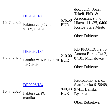
doc. JUDr. Jozef
Tekeli, PhD. &
DF2026/186
Associates, s. r. o.,
676,50
16. 7. 2026
Hlavná 111/25, 04001
Faktúra za právne
EUR
Košice-Staré Mesto
služby 6/2026
Obec Ľubietová
KB PROTECT s.r.o.,
DF2026/185
Antona Bernoláka 2,
210,00
16. 7. 2026
07101 Michalovce
Faktúra za KB, GDPR
EUR
- 2Q 2026
Obec Ľubietová
Reprocomp, s. r. o.,
DF2026/184
Starohorská 6156/68,
840,43
97411 Banská
16. 7. 2026
Faktúra za PC -
EUR
Bystrica
matrika
Obec Ľubietová