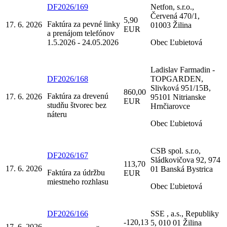
DF2026/169
Netfon, s.r.o.,
Červená 470/1,
5,90
Faktúra za pevné linky
17. 6. 2026
01003 Žilina
EUR
a prenájom telefónov
1.5.2026 - 24.05.2026
Obec Ľubietová
Ladislav Farmadin -
DF2026/168
TOPGARDEN,
Slivková 951/15B,
860,00
Faktúra za drevenú
17. 6. 2026
95101 Nitrianske
EUR
studňu štvorec bez
Hrnčiarovce
náteru
Obec Ľubietová
CSB spol. s.r.o,
DF2026/167
Sládkovičova 92, 974
113,70
17. 6. 2026
01 Banská Bystrica
Faktúra za údržbu
EUR
miestneho rozhlasu
Obec Ľubietová
DF2026/166
SSE , a.s., Republiky
-120,13
5, 010 01 Žilina
17. 6. 2026