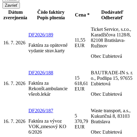
Zavrieť
Dátum
Číslo faktúry
Dodávateľ
Cena *
zverejnenia
Popis plnenia
Odberateľ
Ticket Service, s.r.o.,
DF2026/189
Karadžičova 1128/8,
11,55
82108 Bratislava-
16. 7. 2026
Faktúra za opätovné
EUR
Ružinov
vydanie strav.karty
Obec Ľubietová
DF2026/188
BAUTRADE-IN s. r.
15
o., Podlipa 15, 97655
Faktúra za
16. 7. 2026
618,61
Ľubietová
Rekonšt.ambulancie
EUR
všeob.lekár
Obec Ľubietová
DF2026/187
Waste transport, a.s.,
5
Kukuričná 8, 83103
Faktúra za vývoz
16. 7. 2026
370,79
Bratislava
VOK,zmesový KO
EUR
6/2026
Obec Ľubietová