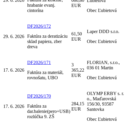
29. 6. 2026
080,80
Ľubietová
hrabanie evanj.
EUR
cintorína
Obec Ľubietová
DF2026/172
Laper DDD s.r.o.
61,50
Faktúra za deratizáciu
29. 6. 2026
EUR
sklad papiera, zber
Obec Ľubietová
dreva
DF2026/171
FLORIAN, s.r.o.,
3
036 01 Martin
17. 6. 2026
365,22
Faktúra za materiál,
EUR
rovnošatu, UBO
Obec Ľubietová
OLYMP ERBY s. r.
DF2026/170
o., Maďarovská
284,15
156/30, 93587
Faktúra za
17. 6. 2026
EUR
Santovka
dar.balenie(pero+USB)
rozlúčka 9. ZŠ
Obec Ľubietová