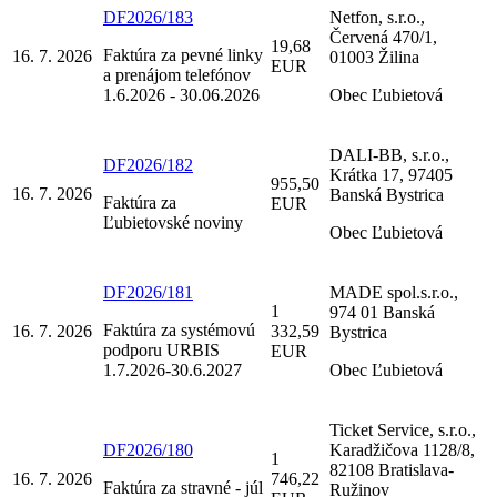
DF2026/183
Netfon, s.r.o.,
Červená 470/1,
19,68
Faktúra za pevné linky
16. 7. 2026
01003 Žilina
EUR
a prenájom telefónov
1.6.2026 - 30.06.2026
Obec Ľubietová
DALI-BB, s.r.o.,
DF2026/182
Krátka 17, 97405
955,50
16. 7. 2026
Banská Bystrica
Faktúra za
EUR
Ľubietovské noviny
Obec Ľubietová
DF2026/181
MADE spol.s.r.o.,
1
974 01 Banská
Faktúra za systémovú
16. 7. 2026
332,59
Bystrica
podporu URBIS
EUR
1.7.2026-30.6.2027
Obec Ľubietová
Ticket Service, s.r.o.,
DF2026/180
Karadžičova 1128/8,
1
82108 Bratislava-
16. 7. 2026
746,22
Faktúra za stravné - júl
Ružinov