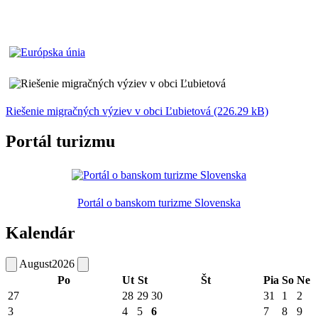
Riešenie migračných výziev v obci Ľubietová (226.29 kB)
Portál turizmu
Portál o banskom turizme Slovenska
Kalendár
August
2026
Po
Ut
St
Št
Pia
So
Ne
27
28
29
30
31
1
2
3
4
5
6
7
8
9