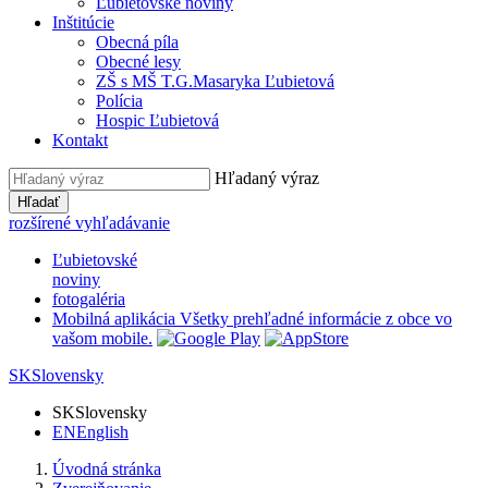
Ľubietovské noviny
Inštitúcie
Obecná píla
Obecné lesy
ZŠ s MŠ T.G.Masaryka Ľubietová
Polícia
Hospic Ľubietová
Kontakt
Hľadaný výraz
Hľadať
rozšírené vyhľadávanie
Ľubietovské
noviny
fotogaléria
Mobilná aplikácia
Všetky prehľadné informácie z obce vo
vašom mobile.
SK
Slovensky
SK
Slovensky
EN
English
Úvodná stránka