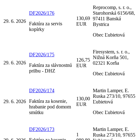
Reprocomp, s. r. o.,
DF2026/176
Starohorská 6156/68,
130,69
97411 Banská
29. 6. 2026
Faktúra za servis
EUR
Bystrica
kopírky
Obec Ľubietová
Firesystem, s. r. o.,
DF2026/175
Nižná Korňa 501,
126,75
29. 6. 2026
02321 Korňa
Faktúra za slávnostnú
EUR
prilbu - DHZ
Obec Ľubietová
DF2026/174
Martin Lamper, E.
Ruska 273/10, 97655
130,00
Faktúra za kosenie,
29. 6. 2026
Ľubietová
EUR
hrabanie pod domom
smútku
Obec Ľubietová
DF2026/173
Martin Lamper, E.
1
Ruska 273/10, 97655
Faktúra za kosenie,