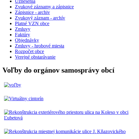
Uznesenia
Zvukové záznamy a zápisnice
Zápisnice - archiv
Zvukový záznam - archív
Platné VZN obce
Zmluvy
Faktúry
Objednávky
Zmluvy - hrobové miesta
Rozpočet obce
Verejné obstarávanie
Voľby do orgánov samosprávy obcí