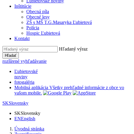
Ľubietovské noviny
Inštitúcie
Obecná píla
Obecné lesy
ZŠ s MŠ T.G.Masaryka Ľubietová
Polícia
Hospic Ľubietová
Kontakt
Hľadaný výraz
Hľadať
rozšírené vyhľadávanie
Ľubietovské
noviny
fotogaléria
Mobilná aplikácia
Všetky prehľadné informácie z obce vo
vašom mobile.
SK
Slovensky
SK
Slovensky
EN
English
Úvodná stránka