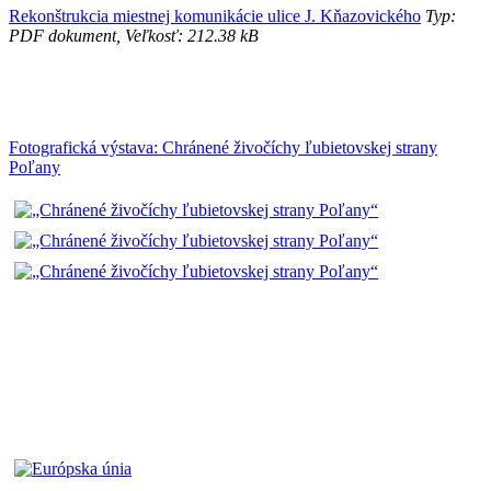
Rekonštrukcia miestnej komunikácie ulice J. Kňazovického
Typ:
PDF dokument, Veľkosť: 212.38 kB
Fotografická výstava: Chránené živočíchy ľubietovskej strany
Poľany