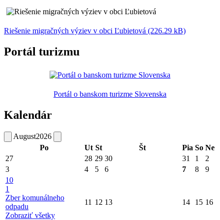
Riešenie migračných výziev v obci Ľubietová (226.29 kB)
Portál turizmu
Portál o banskom turizme Slovenska
Kalendár
August
2026
Po
Ut
St
Št
Pia
So
Ne
27
28
29
30
31
1
2
3
4
5
6
7
8
9
10
1
Zber komunálneho
11
12
13
14
15
16
odpadu
Zobraziť všetky