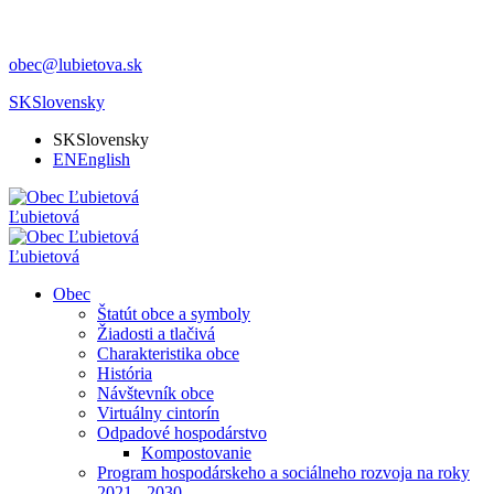
obec@lubietova.sk
SK
Slovensky
SK
Slovensky
EN
English
Ľubietová
Ľubietová
Obec
Štatút obce a symboly
Žiadosti a tlačivá
Charakteristika obce
História
Návštevník obce
Virtuálny cintorín
Odpadové hospodárstvo
Kompostovanie
Program hospodárskeho a sociálneho rozvoja na roky
2021 - 2030