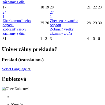
záznamy z dňa
17
18
19
20
21
22
23
24
27
1
1
Zber komunálneho
Zber separovaného
25
26
28
29
30
odpadu
odpadu
Zobraziť všetky
Zobraziť všetky
záznamy z dňa
záznamy z dňa
31
1
2
3
4
5
6
Univerzálny prekladač
Preklad (translations)
Select Language
▼
Ľubietová
Kontakt