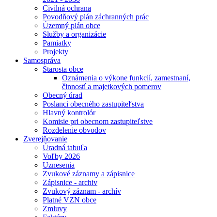
Civilná ochrana
Povodňový plán záchranných prác
Územný plán obce
Služby a organizácie
Pamiatky
Projekty
Samospráva
Starosta obce
Oznámenia o výkone funkcií, zamestnaní,
činností a majetkových pomerov
Obecný úrad
Poslanci obecného zastupiteľstva
Hlavný kontrolór
Komisie pri obecnom zastupiteľstve
Rozdelenie obvodov
Zverejňovanie
Úradná tabuľa
Voľby 2026
Uznesenia
Zvukové záznamy a zápisnice
Zápisnice - archiv
Zvukový záznam - archív
Platné VZN obce
Zmluvy