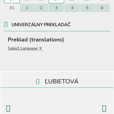
31
1
2
3
4
5
6
UNIVERZÁLNY PREKLADAČ
Preklad (translations)
Select Language
▼
ĽUBIETOVÁ