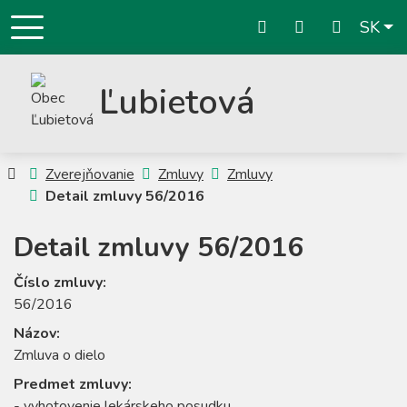
Slo
SK
obec@lubietova.s
Ľubietová
Úvodná stránka
Zverejňovanie
Zmluvy
Zmluvy
Detail zmluvy 56/2016
Detail zmluvy 56/2016
Číslo zmluvy:
56/2016
Názov:
Zmluva o dielo
Predmet zmluvy:
- vyhotovenie lekárskeho posudku