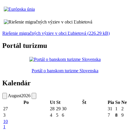
Riešenie migračných výziev v obci Ľubietová (226.29 kB)
Portál turizmu
Portál o banskom turizme Slovenska
Kalendár
August
2026
Po
Ut
St
Št
Pia
So
Ne
27
28
29
30
31
1
2
3
4
5
6
7
8
9
10
1