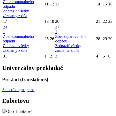
Zber komunálneho
11
12
13
14
15
16
odpadu
Zobraziť všetky
záznamy z dňa
17
18
19
20
21
22
23
24
27
1
1
Zber komunálneho
Zber separovaného
25
26
28
29
30
odpadu
odpadu
Zobraziť všetky
Zobraziť všetky
záznamy z dňa
záznamy z dňa
31
1
2
3
4
5
6
Univerzálny prekladač
Preklad (translations)
Select Language
▼
Ľubietová