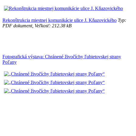
Rekonštrukcia miestnej komunikácie ulice J. Kňazovického
Typ:
PDF dokument, Veľkosť: 212.38 kB
Fotografická výstava: Chránené živočíchy ľubietovskej strany
Poľany