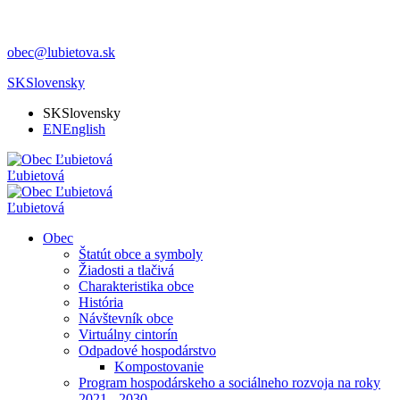
obec@lubietova.sk
SK
Slovensky
SK
Slovensky
EN
English
Ľubietová
Ľubietová
Obec
Štatút obce a symboly
Žiadosti a tlačivá
Charakteristika obce
História
Návštevník obce
Virtuálny cintorín
Odpadové hospodárstvo
Kompostovanie
Program hospodárskeho a sociálneho rozvoja na roky
2021 - 2030