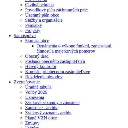
Civilná ochrana
Povodňový plán záchranných prác
Územný plán obce
Služby a organizácie
Pamiatky
Projekty
Samospráva
Starosta obce
Oznámenia o výkone funkcií, zamestnaní,
činností a majetkových pomerov
Obecný úrad
Poslanci obecného zastupiteľstva
Hlavný kontrolór
Komisie pri obecnom zastupiteľstve
Rozdelenie obvodov
Zverejňovanie
Úradná tabuľa
Voľby 2026
Uznesenia
Zvukové záznamy a zápisnice
Zápisnice - archiv
Zvukový záznam - archív
Platné VZN obce
Zmluvy