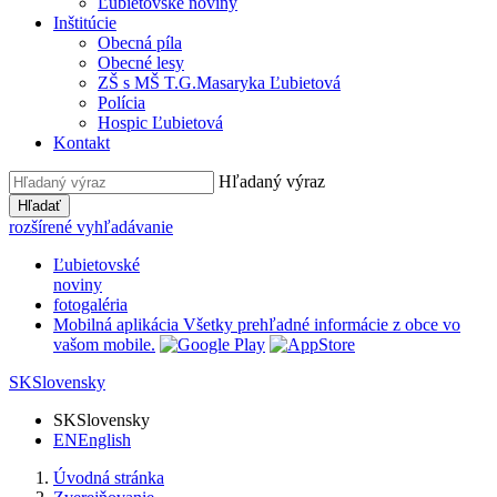
Ľubietovské noviny
Inštitúcie
Obecná píla
Obecné lesy
ZŠ s MŠ T.G.Masaryka Ľubietová
Polícia
Hospic Ľubietová
Kontakt
Hľadaný výraz
Hľadať
rozšírené vyhľadávanie
Ľubietovské
noviny
fotogaléria
Mobilná aplikácia
Všetky prehľadné informácie z obce vo
vašom mobile.
SK
Slovensky
SK
Slovensky
EN
English
Úvodná stránka