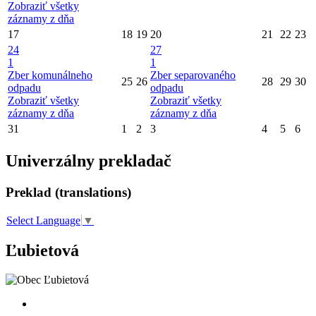
Zobraziť všetky
záznamy z dňa
17
18
19
20
21
22
23
24
27
1
1
Zber komunálneho
Zber separovaného
25
26
28
29
30
odpadu
odpadu
Zobraziť všetky
Zobraziť všetky
záznamy z dňa
záznamy z dňa
31
1
2
3
4
5
6
Univerzálny prekladač
Preklad (translations)
Select Language
▼
Ľubietová