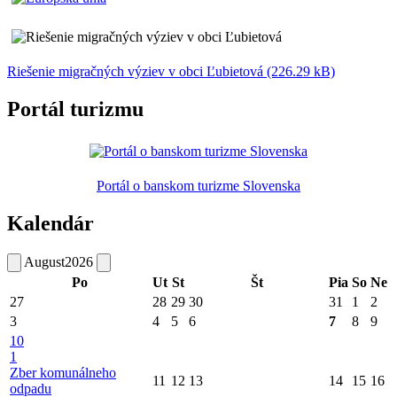
Riešenie migračných výziev v obci Ľubietová (226.29 kB)
Portál turizmu
Portál o banskom turizme Slovenska
Kalendár
August
2026
Po
Ut
St
Št
Pia
So
Ne
27
28
29
30
31
1
2
3
4
5
6
7
8
9
10
1
Zber komunálneho
11
12
13
14
15
16
odpadu