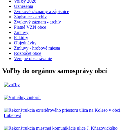
Voľby 2026
Uznesenia
Zvukové záznamy a zápisnice
Zápisnice - archiv
Zvukový záznam - archív
Platné VZN obce
Zmluvy
Faktúry
Objednávky
Zmluvy - hrobové miesta
Rozpočet obce
Verejné obstarávanie
Voľby do orgánov samosprávy obcí