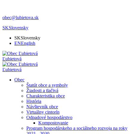
obec@lubietova.sk
SK
Slovensky
SK
Slovensky
EN
English
Ľubietová
Ľubietová
Obec
Štatút obce a symboly
Žiadosti a tlačivá
Charakteristika obce
História
Návštevník obce
Virtuálny cintorín
Odpadové hospodárstvo
Kompostovanie
Program hospodárskeho a sociálneho rozvoja na roky
2021 - 2030