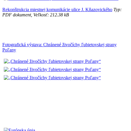
Rekonštrukcia miestnej komunikácie ulice J. Kňazovického
Typ:
PDF dokument, Veľkosť: 212.38 kB
Fotografická výstava: Chránené živočíchy ľubietovskej strany
Poľany