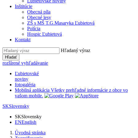
Ľubietovské noviny
Inštitúcie
Obecná píla
Obecné lesy
ZŠ s MŠ T.G.Masaryka Ľubietová
Polícia
Hospic Ľubietová
Kontakt
Hľadaný výraz
Hľadať
rozšírené vyhľadávanie
Ľubietovské
noviny
fotogaléria
Mobilná aplikácia
Všetky prehľadné informácie z obce vo
vašom mobile.
SK
Slovensky
SK
Slovensky
EN
English
Úvodná stránka