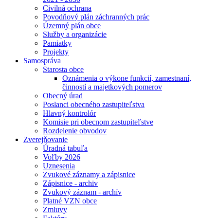
Civilná ochrana
Povodňový plán záchranných prác
Územný plán obce
Služby a organizácie
Pamiatky
Projekty
Samospráva
Starosta obce
Oznámenia o výkone funkcií, zamestnaní,
činností a majetkových pomerov
Obecný úrad
Poslanci obecného zastupiteľstva
Hlavný kontrolór
Komisie pri obecnom zastupiteľstve
Rozdelenie obvodov
Zverejňovanie
Úradná tabuľa
Voľby 2026
Uznesenia
Zvukové záznamy a zápisnice
Zápisnice - archiv
Zvukový záznam - archív
Platné VZN obce
Zmluvy