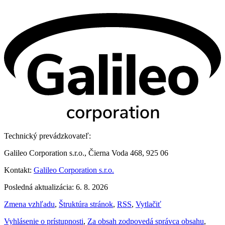
Technický prevádzkovateľ:
Galileo Corporation s.r.o., Čierna Voda 468, 925 06
Kontakt:
Galileo Corporation s.r.o.
Posledná aktualizácia: 6. 8. 2026
Zmena vzhľadu
,
Štruktúra stránok
,
RSS
,
Vytlačiť
Vyhlásenie o prístupnosti
,
Za obsah zodpovedá správca obsahu
,