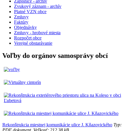
Zápisnice - archiv
Zvukový záznam - archív
Platné VZN obce
Zmluvy
Faktúry
Objednávky
Zmluvy - hrobové miesta
Rozpočet obce
Verejné obstarávanie
Voľby do orgánov samosprávy obcí
Rekonštrukcia miestnej komunikácie ulice J. Kňazovického
Typ:
PDF dokument, Veľkosť: 212.38 kB