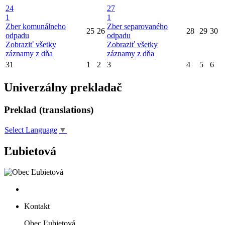
24
27
1
1
Zber komunálneho
Zber separovaného
25
26
28
29
30
odpadu
odpadu
Zobraziť všetky
Zobraziť všetky
záznamy z dňa
záznamy z dňa
31
1
2
3
4
5
6
Univerzálny prekladač
Preklad (translations)
Select Language
▼
Ľubietová
Kontakt
Obec Ľubietová