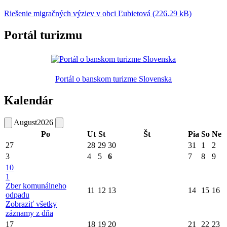
Riešenie migračných výziev v obci Ľubietová (226.29 kB)
Portál turizmu
Portál o banskom turizme Slovenska
Kalendár
August
2026
Po
Ut
St
Št
Pia
So
Ne
27
28
29
30
31
1
2
3
4
5
6
7
8
9
10
1
Zber komunálneho
11
12
13
14
15
16
odpadu
Zobraziť všetky
záznamy z dňa
17
18
19
20
21
22
23