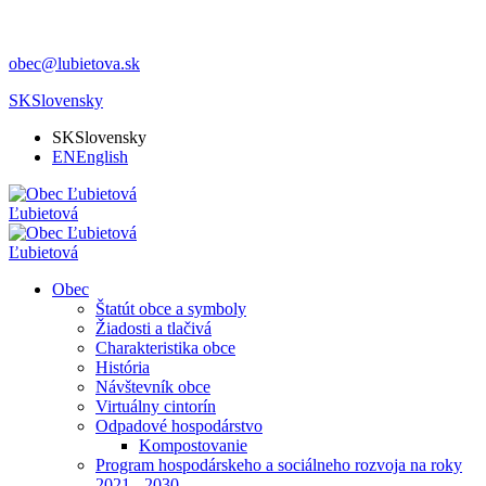
obec@lubietova.sk
SK
Slovensky
SK
Slovensky
EN
English
Ľubietová
Ľubietová
Obec
Štatút obce a symboly
Žiadosti a tlačivá
Charakteristika obce
História
Návštevník obce
Virtuálny cintorín
Odpadové hospodárstvo
Kompostovanie
Program hospodárskeho a sociálneho rozvoja na roky
2021 - 2030