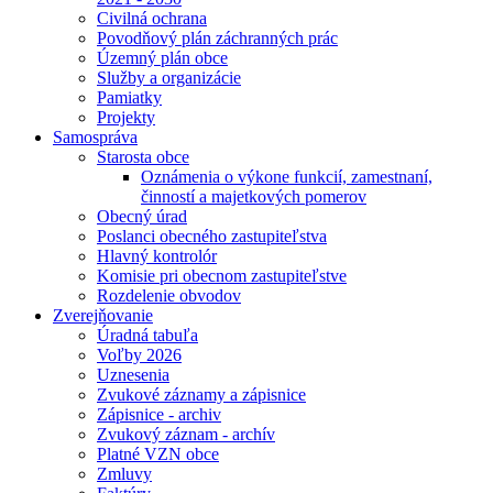
Civilná ochrana
Povodňový plán záchranných prác
Územný plán obce
Služby a organizácie
Pamiatky
Projekty
Samospráva
Starosta obce
Oznámenia o výkone funkcií, zamestnaní,
činností a majetkových pomerov
Obecný úrad
Poslanci obecného zastupiteľstva
Hlavný kontrolór
Komisie pri obecnom zastupiteľstve
Rozdelenie obvodov
Zverejňovanie
Úradná tabuľa
Voľby 2026
Uznesenia
Zvukové záznamy a zápisnice
Zápisnice - archiv
Zvukový záznam - archív
Platné VZN obce
Zmluvy