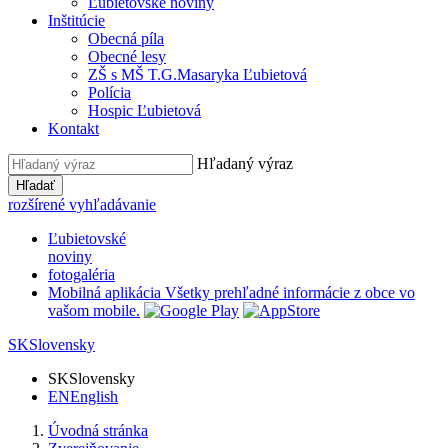
Ľubietovské noviny
Inštitúcie
Obecná píla
Obecné lesy
ZŠ s MŠ T.G.Masaryka Ľubietová
Polícia
Hospic Ľubietová
Kontakt
Hľadaný výraz
Hľadať
rozšírené vyhľadávanie
Ľubietovské
noviny
fotogaléria
Mobilná aplikácia
Všetky prehľadné informácie z obce vo
vašom mobile.
SK
Slovensky
SK
Slovensky
EN
English
Úvodná stránka