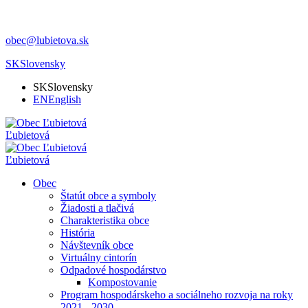
obec@lubietova.sk
SK
Slovensky
SK
Slovensky
EN
English
Ľubietová
Ľubietová
Obec
Štatút obce a symboly
Žiadosti a tlačivá
Charakteristika obce
História
Návštevník obce
Virtuálny cintorín
Odpadové hospodárstvo
Kompostovanie
Program hospodárskeho a sociálneho rozvoja na roky
2021 - 2030