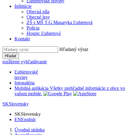
Ľubietovské noviny
Inštitúcie
Obecná píla
Obecné lesy
ZŠ s MŠ T.G.Masaryka Ľubietová
Polícia
Hospic Ľubietová
Kontakt
Hľadaný výraz
Hľadať
rozšírené vyhľadávanie
Ľubietovské
noviny
fotogaléria
Mobilná aplikácia
Všetky prehľadné informácie z obce vo
vašom mobile.
SK
Slovensky
SK
Slovensky
EN
English
Úvodná stránka