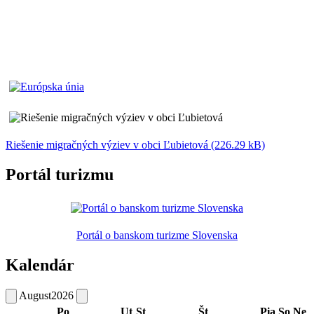
Riešenie migračných výziev v obci Ľubietová (226.29 kB)
Portál turizmu
Portál o banskom turizme Slovenska
Kalendár
August
2026
Po
Ut
St
Št
Pia
So
Ne