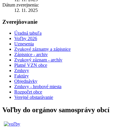
Dátum zverejnenia:
12. 11. 2025
Zverejňovanie
Úradná tabuľa
Voľby 2026
Uznesenia
Zvukové záznamy a zápisnice
Zápisnice - archiv
Zvukový záznam - archív
Platné VZN obce
Zmluvy
Faktúry
Objednávky
Zmluvy - hrobové miesta
Rozpočet obce
Verejné obstarávanie
Voľby do orgánov samosprávy obcí