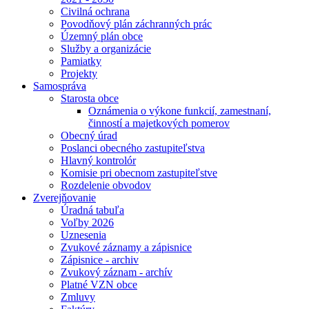
Civilná ochrana
Povodňový plán záchranných prác
Územný plán obce
Služby a organizácie
Pamiatky
Projekty
Samospráva
Starosta obce
Oznámenia o výkone funkcií, zamestnaní,
činností a majetkových pomerov
Obecný úrad
Poslanci obecného zastupiteľstva
Hlavný kontrolór
Komisie pri obecnom zastupiteľstve
Rozdelenie obvodov
Zverejňovanie
Úradná tabuľa
Voľby 2026
Uznesenia
Zvukové záznamy a zápisnice
Zápisnice - archiv
Zvukový záznam - archív
Platné VZN obce
Zmluvy