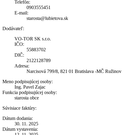
Telefón:
0903555451
E-mail:
starosta@lubietova.sk
Dodávateľ:
VO-TOR SK s.r.o.
IČO:
55883702
DIČ:
2122128789
Adresa:
Narcisová 799/8, 821 01 Bratislava -MČ Ružinov
Meno podpisujúcej osoby:
Ing. Pavel Zajac
Funkcia podpisujúcej osoby:
starosta obce
Súvisiace faktúry:
Dátum dodania:
30. 11. 2025
Dátum vystavenia:
12. 11. 2025