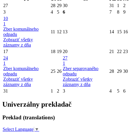
27
28
29
30
31
1
2
3
4
5
6
7
8
9
10
1
Zber komunálneho
11
12
13
14
15
16
odpadu
Zobraziť všetky
záznamy z dňa
17
18
19
20
21
22
23
24
27
1
1
Zber komunálneho
Zber separovaného
25
26
28
29
30
odpadu
odpadu
Zobraziť všetky
Zobraziť všetky
záznamy z dňa
záznamy z dňa
31
1
2
3
4
5
6
Univerzálny prekladač
Preklad (translations)
Select Language
▼