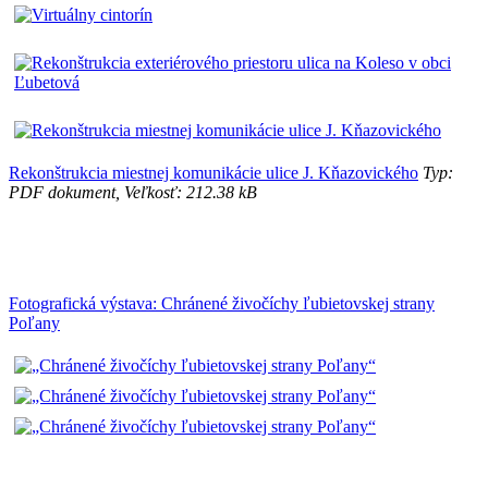
Rekonštrukcia miestnej komunikácie ulice J. Kňazovického
Typ:
PDF dokument, Veľkosť: 212.38 kB
Fotografická výstava: Chránené živočíchy ľubietovskej strany
Poľany