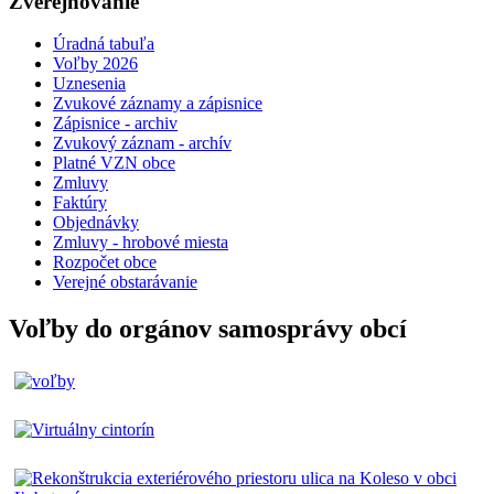
Zverejňovanie
Úradná tabuľa
Voľby 2026
Uznesenia
Zvukové záznamy a zápisnice
Zápisnice - archiv
Zvukový záznam - archív
Platné VZN obce
Zmluvy
Faktúry
Objednávky
Zmluvy - hrobové miesta
Rozpočet obce
Verejné obstarávanie
Voľby do orgánov samosprávy obcí