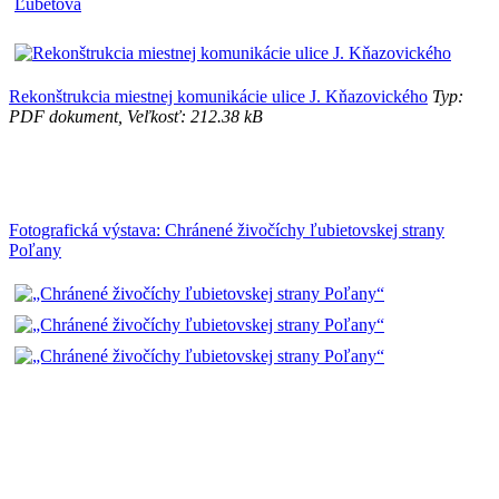
Rekonštrukcia miestnej komunikácie ulice J. Kňazovického
Typ:
PDF dokument, Veľkosť: 212.38 kB
Fotografická výstava: Chránené živočíchy ľubietovskej strany
Poľany