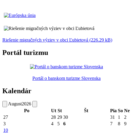
Riešenie migračných výziev v obci Ľubietová (226.29 kB)
Portál turizmu
Portál o banskom turizme Slovenska
Kalendár
August
2026
Po
Ut
St
Št
Pia
So
Ne
27
28
29
30
31
1
2
3
4
5
6
7
8
9
10