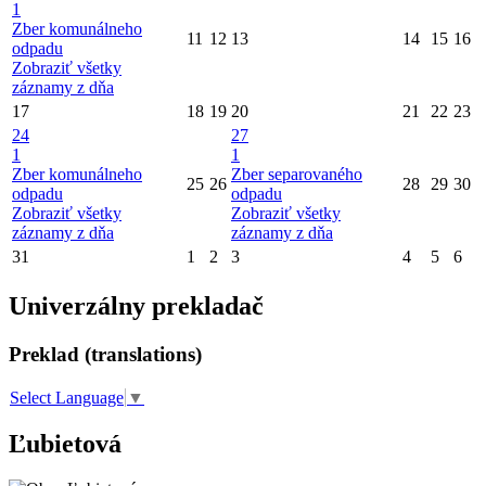
1
Zber komunálneho
11
12
13
14
15
16
odpadu
Zobraziť všetky
záznamy z dňa
17
18
19
20
21
22
23
24
27
1
1
Zber komunálneho
Zber separovaného
25
26
28
29
30
odpadu
odpadu
Zobraziť všetky
Zobraziť všetky
záznamy z dňa
záznamy z dňa
31
1
2
3
4
5
6
Univerzálny prekladač
Preklad (translations)
Select Language
▼
Ľubietová