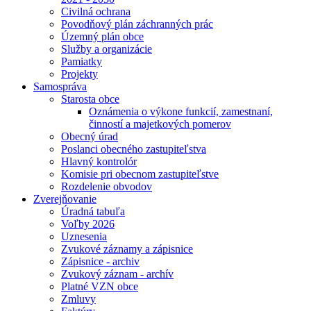
Civilná ochrana
Povodňový plán záchranných prác
Územný plán obce
Služby a organizácie
Pamiatky
Projekty
Samospráva
Starosta obce
Oznámenia o výkone funkcií, zamestnaní,
činností a majetkových pomerov
Obecný úrad
Poslanci obecného zastupiteľstva
Hlavný kontrolór
Komisie pri obecnom zastupiteľstve
Rozdelenie obvodov
Zverejňovanie
Úradná tabuľa
Voľby 2026
Uznesenia
Zvukové záznamy a zápisnice
Zápisnice - archiv
Zvukový záznam - archív
Platné VZN obce
Zmluvy