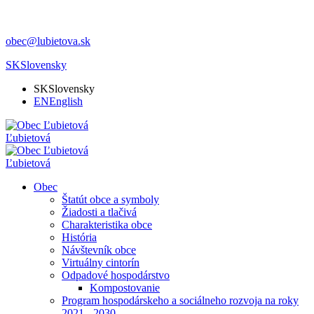
obec@lubietova.sk
SK
Slovensky
SK
Slovensky
EN
English
Ľubietová
Ľubietová
Obec
Štatút obce a symboly
Žiadosti a tlačivá
Charakteristika obce
História
Návštevník obce
Virtuálny cintorín
Odpadové hospodárstvo
Kompostovanie
Program hospodárskeho a sociálneho rozvoja na roky
2021 - 2030