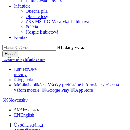
Ľubietovské noviny
Inštitúcie
Obecná píla
Obecné lesy
ZŠ s MŠ T.G.Masaryka Ľubietová
Polícia
Hospic Ľubietová
Kontakt
Hľadaný výraz
Hľadať
rozšírené vyhľadávanie
Ľubietovské
noviny
fotogaléria
Mobilná aplikácia
Všetky prehľadné informácie z obce vo
vašom mobile.
SK
Slovensky
SK
Slovensky
EN
English
Úvodná stránka