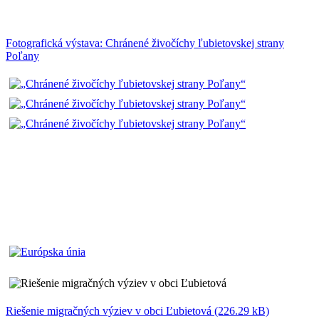
Fotografická výstava: Chránené živočíchy ľubietovskej strany
Poľany
Riešenie migračných výziev v obci Ľubietová (226.29 kB)