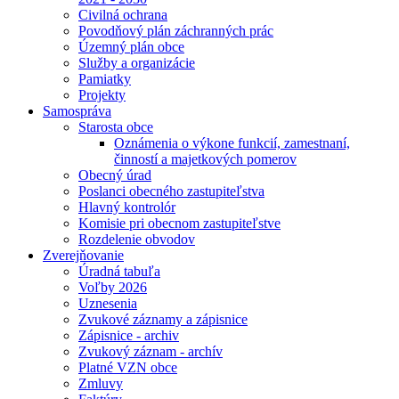
Civilná ochrana
Povodňový plán záchranných prác
Územný plán obce
Služby a organizácie
Pamiatky
Projekty
Samospráva
Starosta obce
Oznámenia o výkone funkcií, zamestnaní,
činností a majetkových pomerov
Obecný úrad
Poslanci obecného zastupiteľstva
Hlavný kontrolór
Komisie pri obecnom zastupiteľstve
Rozdelenie obvodov
Zverejňovanie
Úradná tabuľa
Voľby 2026
Uznesenia
Zvukové záznamy a zápisnice
Zápisnice - archiv
Zvukový záznam - archív
Platné VZN obce
Zmluvy