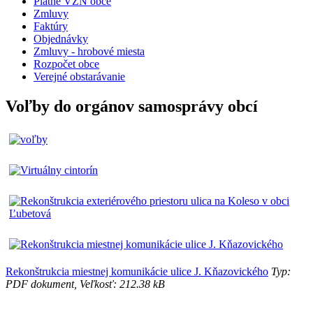
Platné VZN obce
Zmluvy
Faktúry
Objednávky
Zmluvy - hrobové miesta
Rozpočet obce
Verejné obstarávanie
Voľby do orgánov samosprávy obcí
Rekonštrukcia miestnej komunikácie ulice J. Kňazovického
Typ:
PDF dokument, Veľkosť: 212.38 kB