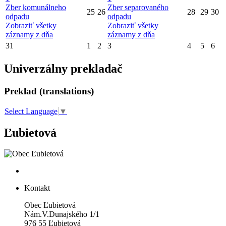
Zber komunálneho
Zber separovaného
25
26
28
29
30
odpadu
odpadu
Zobraziť všetky
Zobraziť všetky
záznamy z dňa
záznamy z dňa
31
1
2
3
4
5
6
Univerzálny prekladač
Preklad (translations)
Select Language
▼
Ľubietová
Kontakt
Obec Ľubietová
Nám.V.Dunajského 1/1
976 55 Ľubietová