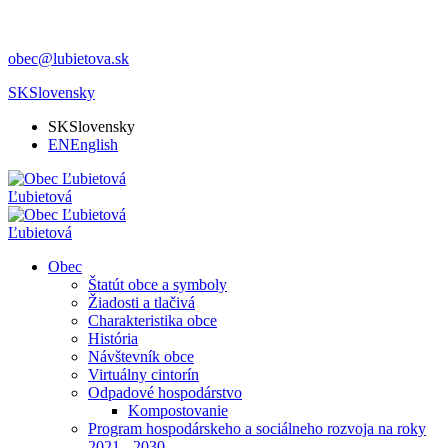
obec@lubietova.sk
SK
Slovensky
SK
Slovensky
EN
English
Ľubietová
Ľubietová
Obec
Štatút obce a symboly
Žiadosti a tlačivá
Charakteristika obce
História
Návštevník obce
Virtuálny cintorín
Odpadové hospodárstvo
Kompostovanie
Program hospodárskeho a sociálneho rozvoja na roky
2021 - 2030