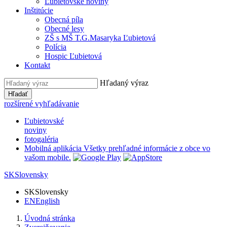
Ľubietovské noviny
Inštitúcie
Obecná píla
Obecné lesy
ZŠ s MŠ T.G.Masaryka Ľubietová
Polícia
Hospic Ľubietová
Kontakt
Hľadaný výraz
Hľadať
rozšírené vyhľadávanie
Ľubietovské
noviny
fotogaléria
Mobilná aplikácia
Všetky prehľadné informácie z obce vo
vašom mobile.
SK
Slovensky
SK
Slovensky
EN
English
Úvodná stránka