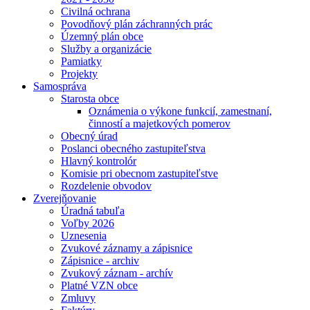
Civilná ochrana
Povodňový plán záchranných prác
Územný plán obce
Služby a organizácie
Pamiatky
Projekty
Samospráva
Starosta obce
Oznámenia o výkone funkcií, zamestnaní,
činností a majetkových pomerov
Obecný úrad
Poslanci obecného zastupiteľstva
Hlavný kontrolór
Komisie pri obecnom zastupiteľstve
Rozdelenie obvodov
Zverejňovanie
Úradná tabuľa
Voľby 2026
Uznesenia
Zvukové záznamy a zápisnice
Zápisnice - archiv
Zvukový záznam - archív
Platné VZN obce
Zmluvy