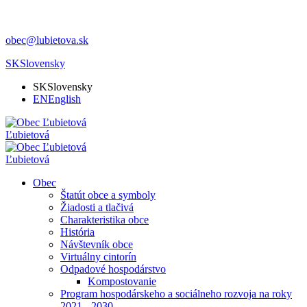
obec@lubietova.sk
SK
Slovensky
SK
Slovensky
EN
English
Ľubietová
Ľubietová
Obec
Štatút obce a symboly
Žiadosti a tlačivá
Charakteristika obce
História
Návštevník obce
Virtuálny cintorín
Odpadové hospodárstvo
Kompostovanie
Program hospodárskeho a sociálneho rozvoja na roky
2021 - 2030