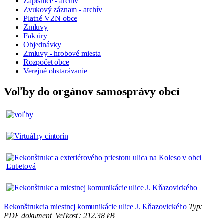
Zápisnice - archiv
Zvukový záznam - archív
Platné VZN obce
Zmluvy
Faktúry
Objednávky
Zmluvy - hrobové miesta
Rozpočet obce
Verejné obstarávanie
Voľby do orgánov samosprávy obcí
Rekonštrukcia miestnej komunikácie ulice J. Kňazovického
Typ:
PDF dokument, Veľkosť: 212.38 kB