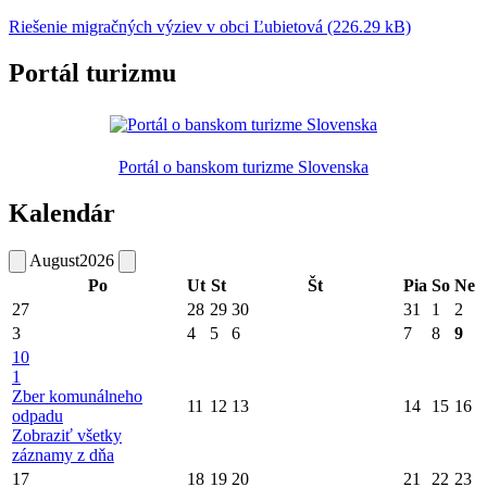
Riešenie migračných výziev v obci Ľubietová (226.29 kB)
Portál turizmu
Portál o banskom turizme Slovenska
Kalendár
August
2026
Po
Ut
St
Št
Pia
So
Ne
27
28
29
30
31
1
2
3
4
5
6
7
8
9
10
1
Zber komunálneho
11
12
13
14
15
16
odpadu
Zobraziť všetky
záznamy z dňa
17
18
19
20
21
22
23