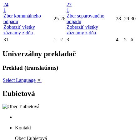
24
27
1
1
Zber komunálneho
Zber separovaného
25
26
28
29
30
odpadu
odpadu
Zobraziť všetky
Zobraziť všetky
záznamy z dňa
záznamy z dňa
31
1
2
3
4
5
6
Univerzálny prekladač
Preklad (translations)
Select Language
▼
Ľubietová
Kontakt
Obec Ľubietová