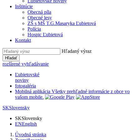
Ľubietovské noviny
Inštitúcie
Obecná píla
Obecné lesy
ZŠ s MŠ T.G.Masaryka Ľubietová
Polícia
Hospic Ľubietová
Kontakt
Hľadaný výraz
Hľadať
rozšírené vyhľadávanie
Ľubietovské
noviny
fotogaléria
Mobilná aplikácia
Všetky prehľadné informácie z obce vo
vašom mobile.
SK
Slovensky
SK
Slovensky
EN
English
Úvodná stránka