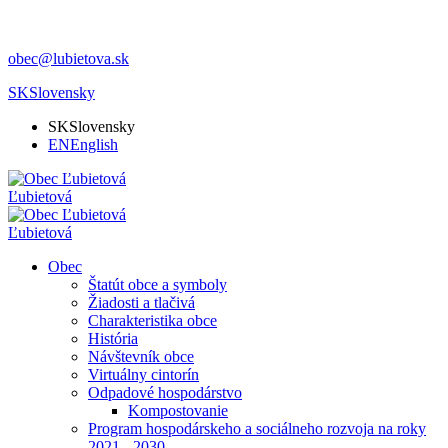
obec@lubietova.sk
SK
Slovensky
SK
Slovensky
EN
English
Ľubietová
Ľubietová
Obec
Štatút obce a symboly
Žiadosti a tlačivá
Charakteristika obce
História
Návštevník obce
Virtuálny cintorín
Odpadové hospodárstvo
Kompostovanie
Program hospodárskeho a sociálneho rozvoja na roky
2021 - 2030