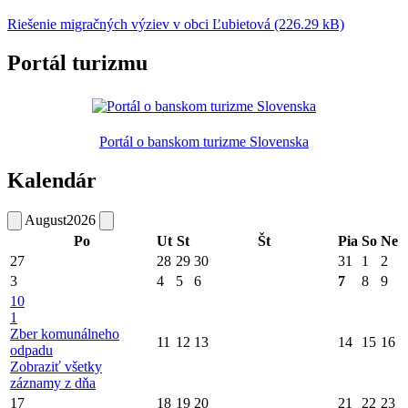
Riešenie migračných výziev v obci Ľubietová (226.29 kB)
Portál turizmu
Portál o banskom turizme Slovenska
Kalendár
August
2026
Po
Ut
St
Št
Pia
So
Ne
27
28
29
30
31
1
2
3
4
5
6
7
8
9
10
1
Zber komunálneho
11
12
13
14
15
16
odpadu
Zobraziť všetky
záznamy z dňa
17
18
19
20
21
22
23