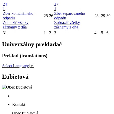
24
27
1
1
Zber komunálneho
Zber separovaného
25
26
28
29
30
odpadu
odpadu
Zobraziť všetky
Zobraziť všetky
záznamy z dňa
záznamy z dňa
31
1
2
3
4
5
6
Univerzálny prekladač
Preklad (translations)
Select Language
▼
Ľubietová
Kontakt
Obec Ľubietová