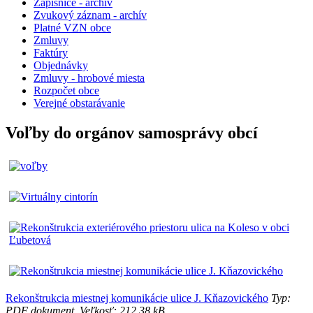
Zápisnice - archiv
Zvukový záznam - archív
Platné VZN obce
Zmluvy
Faktúry
Objednávky
Zmluvy - hrobové miesta
Rozpočet obce
Verejné obstarávanie
Voľby do orgánov samosprávy obcí
Rekonštrukcia miestnej komunikácie ulice J. Kňazovického
Typ:
PDF dokument, Veľkosť: 212.38 kB