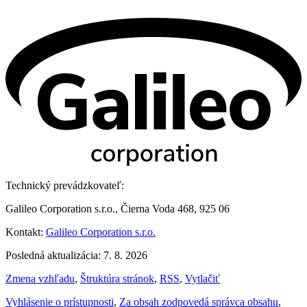
Technický prevádzkovateľ:
Galileo Corporation s.r.o., Čierna Voda 468, 925 06
Kontakt:
Galileo Corporation s.r.o.
Posledná aktualizácia: 7. 8. 2026
Zmena vzhľadu
,
Štruktúra stránok
,
RSS
,
Vytlačiť
Vyhlásenie o prístupnosti
,
Za obsah zodpovedá správca obsahu
,