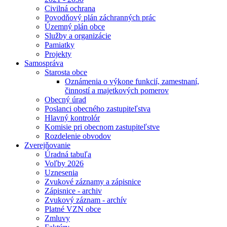
Civilná ochrana
Povodňový plán záchranných prác
Územný plán obce
Služby a organizácie
Pamiatky
Projekty
Samospráva
Starosta obce
Oznámenia o výkone funkcií, zamestnaní,
činností a majetkových pomerov
Obecný úrad
Poslanci obecného zastupiteľstva
Hlavný kontrolór
Komisie pri obecnom zastupiteľstve
Rozdelenie obvodov
Zverejňovanie
Úradná tabuľa
Voľby 2026
Uznesenia
Zvukové záznamy a zápisnice
Zápisnice - archiv
Zvukový záznam - archív
Platné VZN obce
Zmluvy