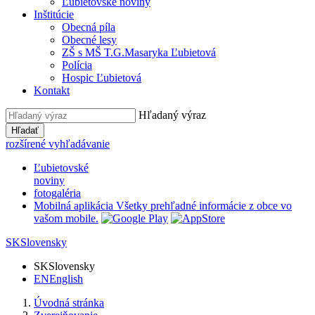
Ľubietovské noviny
Inštitúcie
Obecná píla
Obecné lesy
ZŠ s MŠ T.G.Masaryka Ľubietová
Polícia
Hospic Ľubietová
Kontakt
Hľadaný výraz
Hľadať
rozšírené vyhľadávanie
Ľubietovské
noviny
fotogaléria
Mobilná aplikácia
Všetky prehľadné informácie z obce vo
vašom mobile.
SK
Slovensky
SK
Slovensky
EN
English
Úvodná stránka