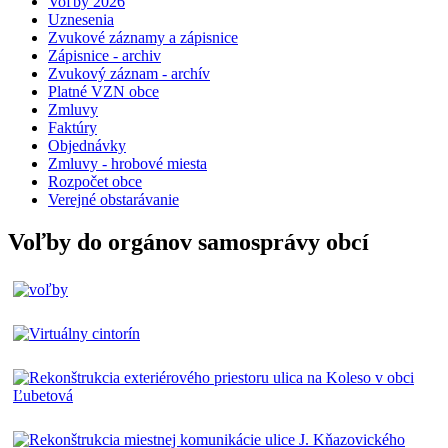
Voľby 2026
Uznesenia
Zvukové záznamy a zápisnice
Zápisnice - archiv
Zvukový záznam - archív
Platné VZN obce
Zmluvy
Faktúry
Objednávky
Zmluvy - hrobové miesta
Rozpočet obce
Verejné obstarávanie
Voľby do orgánov samosprávy obcí