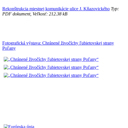
Rekonštrukcia miestnej komunikácie ulice J. Kňazovického
Typ:
PDF dokument, Veľkosť: 212.38 kB
Fotografická výstava: Chránené živočíchy ľubietovskej strany
Poľany