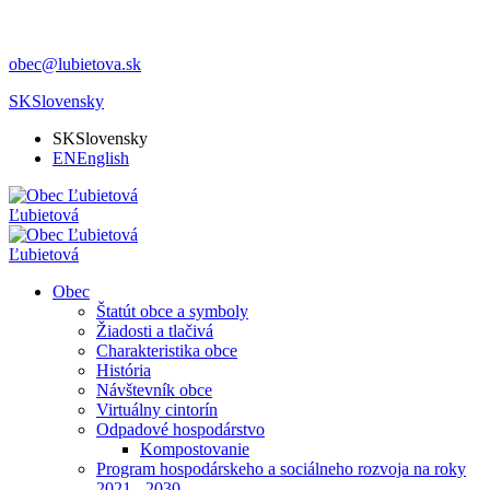
obec@lubietova.sk
SK
Slovensky
SK
Slovensky
EN
English
Ľubietová
Ľubietová
Obec
Štatút obce a symboly
Žiadosti a tlačivá
Charakteristika obce
História
Návštevník obce
Virtuálny cintorín
Odpadové hospodárstvo
Kompostovanie
Program hospodárskeho a sociálneho rozvoja na roky
2021 - 2030