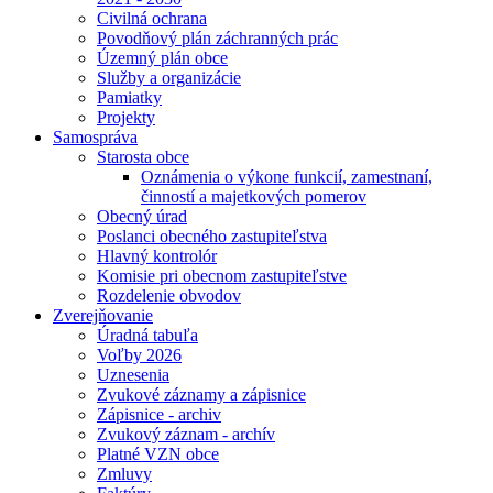
Civilná ochrana
Povodňový plán záchranných prác
Územný plán obce
Služby a organizácie
Pamiatky
Projekty
Samospráva
Starosta obce
Oznámenia o výkone funkcií, zamestnaní,
činností a majetkových pomerov
Obecný úrad
Poslanci obecného zastupiteľstva
Hlavný kontrolór
Komisie pri obecnom zastupiteľstve
Rozdelenie obvodov
Zverejňovanie
Úradná tabuľa
Voľby 2026
Uznesenia
Zvukové záznamy a zápisnice
Zápisnice - archiv
Zvukový záznam - archív
Platné VZN obce
Zmluvy