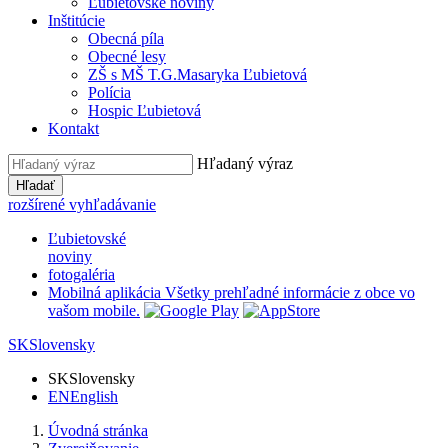
Ľubietovské noviny
Inštitúcie
Obecná píla
Obecné lesy
ZŠ s MŠ T.G.Masaryka Ľubietová
Polícia
Hospic Ľubietová
Kontakt
Hľadaný výraz
Hľadať
rozšírené vyhľadávanie
Ľubietovské
noviny
fotogaléria
Mobilná aplikácia
Všetky prehľadné informácie z obce vo
vašom mobile.
SK
Slovensky
SK
Slovensky
EN
English
Úvodná stránka