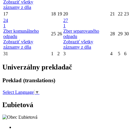
Zobraziť všetky
záznamy z dňa
17
18
19
20
21
22
23
24
27
1
1
Zber komunálneho
Zber separovaného
25
26
28
29
30
odpadu
odpadu
Zobraziť všetky
Zobraziť všetky
záznamy z dňa
záznamy z dňa
31
1
2
3
4
5
6
Univerzálny prekladač
Preklad (translations)
Select Language
▼
Ľubietová