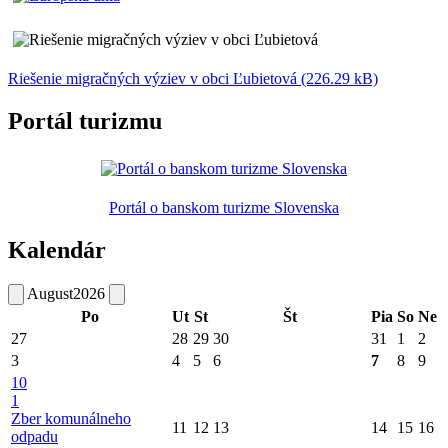
Riešenie migračných výziev v obci Ľubietová (226.29 kB)
Portál turizmu
Portál o banskom turizme Slovenska
Kalendár
August
2026
Po
Ut
St
Št
Pia
So
Ne
27
28
29
30
31
1
2
3
4
5
6
7
8
9
10
1
Zber komunálneho
11
12
13
14
15
16
odpadu