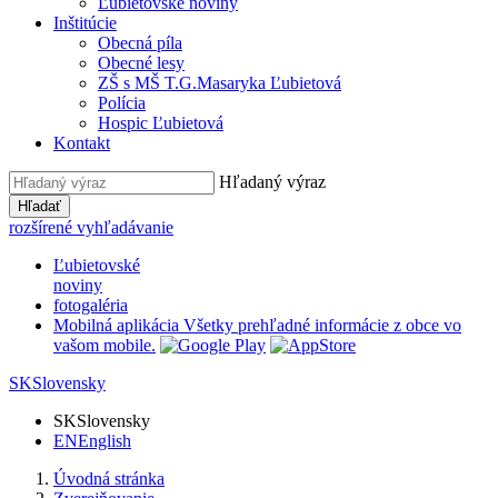
Ľubietovské noviny
Inštitúcie
Obecná píla
Obecné lesy
ZŠ s MŠ T.G.Masaryka Ľubietová
Polícia
Hospic Ľubietová
Kontakt
Hľadaný výraz
Hľadať
rozšírené vyhľadávanie
Ľubietovské
noviny
fotogaléria
Mobilná aplikácia
Všetky prehľadné informácie z obce vo
vašom mobile.
SK
Slovensky
SK
Slovensky
EN
English
Úvodná stránka