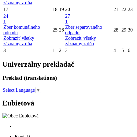
záznamy z dňa
17
18
19
20
21
22
23
24
27
1
1
Zber komunálneho
Zber separovaného
25
26
28
29
30
odpadu
odpadu
Zobraziť všetky
Zobraziť všetky
záznamy z dňa
záznamy z dňa
31
1
2
3
4
5
6
Univerzálny prekladač
Preklad (translations)
Select Language
▼
Ľubietová
Kontakt