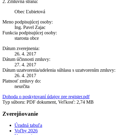
2. Zmluvná strana:
Obec Ľubietová
Meno podpisujúcej osoby:
Ing. Pavel Zajac
Funkcia podpisujúcej osoby:
starosta obce
Dátum zverejnenia:
26. 4. 2017
Dátum účinnosti zmluvy:
27. 4. 2017
Dátum uzatvorenia/udelenia súhlasu s uzatvorením zmluvy:
26. 4. 2017
Platnosť zmluvy do:
neurčita
Dohoda o poskytovaní údajov pre register.pdf
Typ súboru: PDF dokument, Veľkosť: 2,74 MB
Zverejňovanie
Úradná tabuľa
Voľby 2026