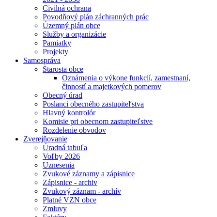
Civilná ochrana
Povodňový plán záchranných prác
Územný plán obce
Služby a organizácie
Pamiatky
Projekty
Samospráva
Starosta obce
Oznámenia o výkone funkcií, zamestnaní,
činností a majetkových pomerov
Obecný úrad
Poslanci obecného zastupiteľstva
Hlavný kontrolór
Komisie pri obecnom zastupiteľstve
Rozdelenie obvodov
Zverejňovanie
Úradná tabuľa
Voľby 2026
Uznesenia
Zvukové záznamy a zápisnice
Zápisnice - archiv
Zvukový záznam - archív
Platné VZN obce
Zmluvy