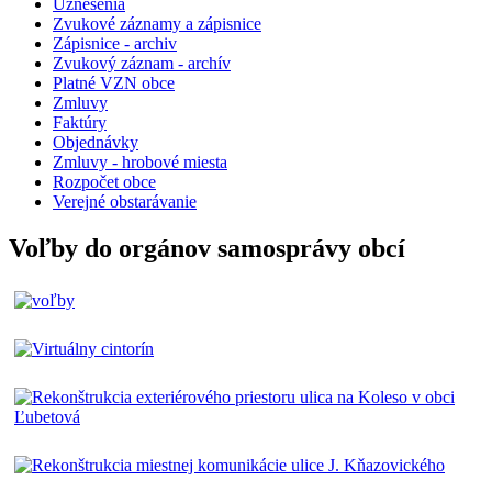
Uznesenia
Zvukové záznamy a zápisnice
Zápisnice - archiv
Zvukový záznam - archív
Platné VZN obce
Zmluvy
Faktúry
Objednávky
Zmluvy - hrobové miesta
Rozpočet obce
Verejné obstarávanie
Voľby do orgánov samosprávy obcí