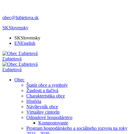
obec@lubietova.sk
SK
Slovensky
SK
Slovensky
EN
English
Ľubietová
Ľubietová
Obec
Štatút obce a symboly
Žiadosti a tlačivá
Charakteristika obce
História
Návštevník obce
Virtuálny cintorín
Odpadové hospodárstvo
Kompostovanie
Program hospodárskeho a sociálneho rozvoja na roky
2021 - 2030