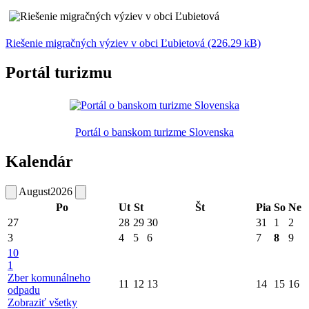
Riešenie migračných výziev v obci Ľubietová (226.29 kB)
Portál turizmu
Portál o banskom turizme Slovenska
Kalendár
August
2026
Po
Ut
St
Št
Pia
So
Ne
27
28
29
30
31
1
2
3
4
5
6
7
8
9
10
1
Zber komunálneho
11
12
13
14
15
16
odpadu
Zobraziť všetky