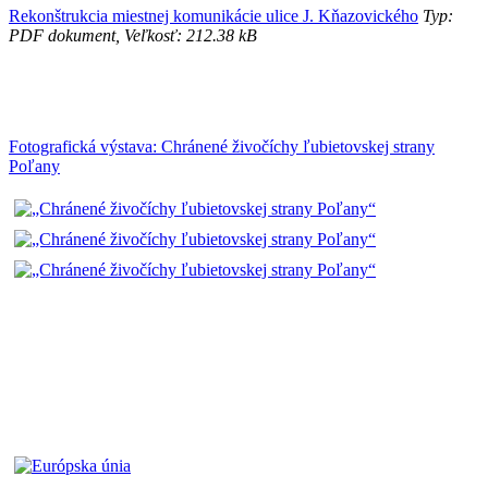
Rekonštrukcia miestnej komunikácie ulice J. Kňazovického
Typ:
PDF dokument, Veľkosť: 212.38 kB
Fotografická výstava: Chránené živočíchy ľubietovskej strany
Poľany