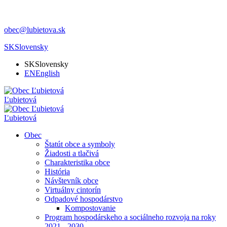
obec@lubietova.sk
SK
Slovensky
SK
Slovensky
EN
English
Ľubietová
Ľubietová
Obec
Štatút obce a symboly
Žiadosti a tlačivá
Charakteristika obce
História
Návštevník obce
Virtuálny cintorín
Odpadové hospodárstvo
Kompostovanie
Program hospodárskeho a sociálneho rozvoja na roky
2021 - 2030