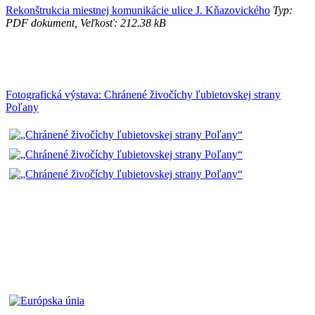
Rekonštrukcia miestnej komunikácie ulice J. Kňazovického
Typ:
PDF dokument, Veľkosť: 212.38 kB
Fotografická výstava: Chránené živočíchy ľubietovskej strany
Poľany