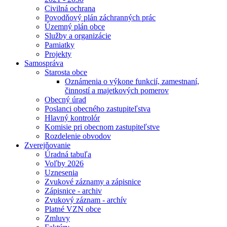
Civilná ochrana
Povodňový plán záchranných prác
Územný plán obce
Služby a organizácie
Pamiatky
Projekty
Samospráva
Starosta obce
Oznámenia o výkone funkcií, zamestnaní,
činností a majetkových pomerov
Obecný úrad
Poslanci obecného zastupiteľstva
Hlavný kontrolór
Komisie pri obecnom zastupiteľstve
Rozdelenie obvodov
Zverejňovanie
Úradná tabuľa
Voľby 2026
Uznesenia
Zvukové záznamy a zápisnice
Zápisnice - archiv
Zvukový záznam - archív
Platné VZN obce
Zmluvy