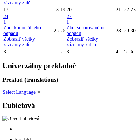
záznamy z dňa
17
18
19
20
21
22
23
24
27
1
1
Zber komunálneho
Zber separovaného
25
26
28
29
30
odpadu
odpadu
Zobraziť všetky
Zobraziť všetky
záznamy z dňa
záznamy z dňa
31
1
2
3
4
5
6
Univerzálny prekladač
Preklad (translations)
Select Language
▼
Ľubietová
Kontakt