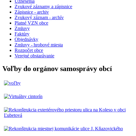
Uznesenia
Zvukové záznamy a zápisnice
Zápisnice - archiv
Zvukový záznam - archív
Platné VZN obce
Zmluvy
Faktúry
Objednávky
Zmluvy - hrobové miesta
Rozpočet obce
Verejné obstarávanie
Voľby do orgánov samosprávy obcí