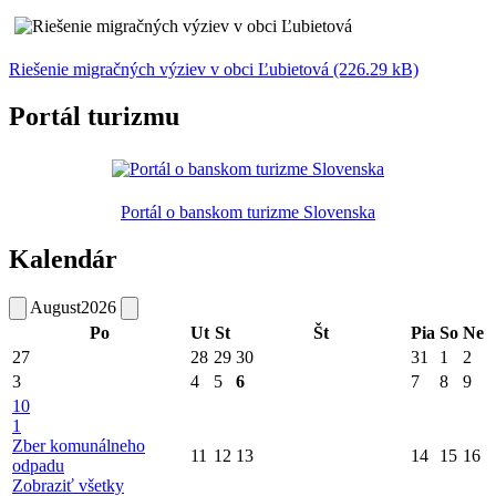
Riešenie migračných výziev v obci Ľubietová (226.29 kB)
Portál turizmu
Portál o banskom turizme Slovenska
Kalendár
August
2026
Po
Ut
St
Št
Pia
So
Ne
27
28
29
30
31
1
2
3
4
5
6
7
8
9
10
1
Zber komunálneho
11
12
13
14
15
16
odpadu
Zobraziť všetky