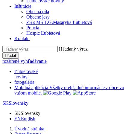
Ľubietovské noviny
Inštitúcie
Obecná píla
Obecné lesy
ZŠ s MŠ T.G.Masaryka Ľubietová
Polícia
Hospic Ľubietová
Kontakt
Hľadaný výraz
Hľadať
rozšírené vyhľadávanie
Ľubietovské
noviny
fotogaléria
Mobilná aplikácia
Všetky prehľadné informácie z obce vo
vašom mobile.
SK
Slovensky
SK
Slovensky
EN
English
Úvodná stránka