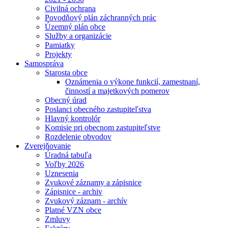
Civilná ochrana
Povodňový plán záchranných prác
Územný plán obce
Služby a organizácie
Pamiatky
Projekty
Samospráva
Starosta obce
Oznámenia o výkone funkcií, zamestnaní,
činností a majetkových pomerov
Obecný úrad
Poslanci obecného zastupiteľstva
Hlavný kontrolór
Komisie pri obecnom zastupiteľstve
Rozdelenie obvodov
Zverejňovanie
Úradná tabuľa
Voľby 2026
Uznesenia
Zvukové záznamy a zápisnice
Zápisnice - archiv
Zvukový záznam - archív
Platné VZN obce
Zmluvy