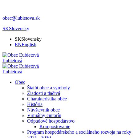
obec@lubietova.sk
SK
Slovensky
SK
Slovensky
EN
English
Ľubietová
Ľubietová
Obec
Štatút obce a symboly
Žiadosti a tlačivá
Charakteristika obce
História
Návštevník obce
Virtuálny cintorín
Odpadové hospodárstvo
Kompostovanie
Program hospodárskeho a sociálneho rozvoja na roky
2021 - 2030