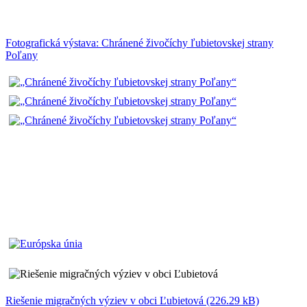
Fotografická výstava: Chránené živočíchy ľubietovskej strany
Poľany
Riešenie migračných výziev v obci Ľubietová (226.29 kB)