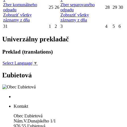
Zber komunálneho
Zber separovaného
25
26
28
29
30
odpadu
odpadu
Zobraziť všetky
Zobraziť všetky
záznamy z dňa
záznamy z dňa
31
1
2
3
4
5
6
Univerzálny prekladač
Preklad (translations)
Select Language
▼
Ľubietová
Kontakt
Obec Ľubietová
Nám.V.Dunajského 1/1
976 55 Ľubietová