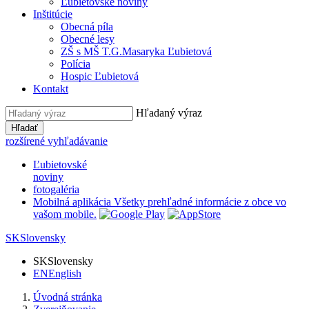
Ľubietovské noviny
Inštitúcie
Obecná píla
Obecné lesy
ZŠ s MŠ T.G.Masaryka Ľubietová
Polícia
Hospic Ľubietová
Kontakt
Hľadaný výraz
Hľadať
rozšírené vyhľadávanie
Ľubietovské
noviny
fotogaléria
Mobilná aplikácia
Všetky prehľadné informácie z obce vo
vašom mobile.
SK
Slovensky
SK
Slovensky
EN
English
Úvodná stránka