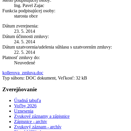
Meno podpisujúcej osoby:
Ing. Pavel Zajac
Funkcia podpisujúcej osoby:
starosta obce
Dátum zverejnenia:
23. 5. 2014
Dátum účinnosti zmluvy:
24. 5. 2014
Dátum uzatvorenia/udelenia súhlasu s uzatvorením zmluvy:
22. 5. 2014
Platnosť zmluvy do:
Neuvedené
kollerova_zmluva.doc
Typ súboru: DOC dokument, Veľkosť: 32 kB
Zverejňovanie
Úradná tabuľa
Voľby 2026
Uznesenia
Zvukové záznamy a zápisnice
Zápisnice - archiv
Zvukový záznam - archív