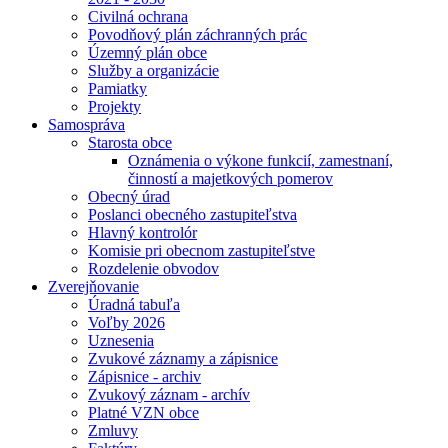
Civilná ochrana
Povodňový plán záchranných prác
Územný plán obce
Služby a organizácie
Pamiatky
Projekty
Samospráva
Starosta obce
Oznámenia o výkone funkcií, zamestnaní,
činností a majetkových pomerov
Obecný úrad
Poslanci obecného zastupiteľstva
Hlavný kontrolór
Komisie pri obecnom zastupiteľstve
Rozdelenie obvodov
Zverejňovanie
Úradná tabuľa
Voľby 2026
Uznesenia
Zvukové záznamy a zápisnice
Zápisnice - archiv
Zvukový záznam - archív
Platné VZN obce
Zmluvy