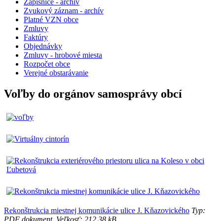
Zápisnice - archiv
Zvukový záznam - archív
Platné VZN obce
Zmluvy
Faktúry
Objednávky
Zmluvy - hrobové miesta
Rozpočet obce
Verejné obstarávanie
Voľby do orgánov samosprávy obcí
Rekonštrukcia miestnej komunikácie ulice J. Kňazovického
Typ:
PDF dokument, Veľkosť: 212.38 kB