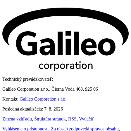
Technický prevádzkovateľ:
Galileo Corporation s.r.o., Čierna Voda 468, 925 06
Kontakt:
Galileo Corporation s.r.o.
Posledná aktualizácia: 7. 8. 2026
Zmena vzhľadu
,
Štruktúra stránok
,
RSS
,
Vytlačiť
Vyhlásenie o prístupnosti
,
Za obsah zodpovedá správca obsahu
,