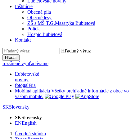
Ľubietovské noviny
Inštitúcie
Obecná píla
Obecné lesy
ZŠ s MŠ T.G.Masaryka Ľubietová
Polícia
Hospic Ľubietová
Kontakt
Hľadaný výraz
Hľadať
rozšírené vyhľadávanie
Ľubietovské
noviny
fotogaléria
Mobilná aplikácia
Všetky prehľadné informácie z obce vo
vašom mobile.
SK
Slovensky
SK
Slovensky
EN
English
Úvodná stránka