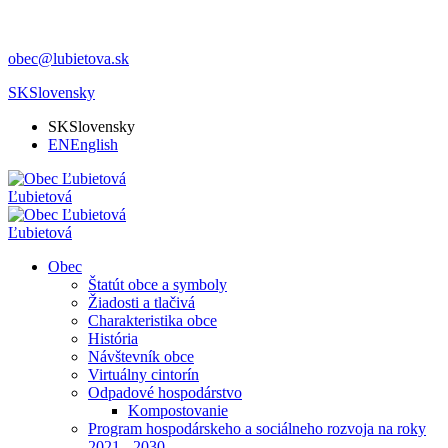
obec@lubietova.sk
SK
Slovensky
SK
Slovensky
EN
English
Ľubietová
Ľubietová
Obec
Štatút obce a symboly
Žiadosti a tlačivá
Charakteristika obce
História
Návštevník obce
Virtuálny cintorín
Odpadové hospodárstvo
Kompostovanie
Program hospodárskeho a sociálneho rozvoja na roky
2021 - 2030