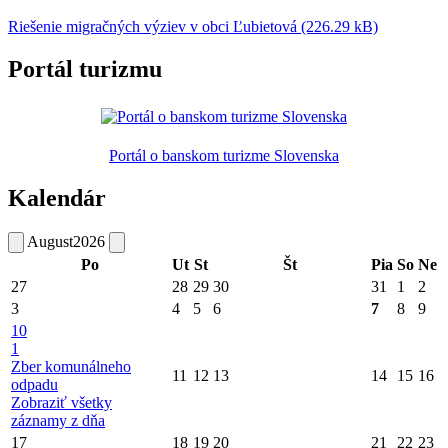
Riešenie migračných výziev v obci Ľubietová (226.29 kB)
Portál turizmu
Portál o banskom turizme Slovenska
Kalendár
August
2026
Po
Ut
St
Št
Pia
So
Ne
27
28
29
30
31
1
2
3
4
5
6
7
8
9
10
1
Zber komunálneho
11
12
13
14
15
16
odpadu
Zobraziť všetky
záznamy z dňa
17
18
19
20
21
22
23