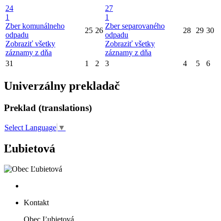
24
27
1
1
Zber komunálneho
Zber separovaného
25
26
28
29
30
odpadu
odpadu
Zobraziť všetky
Zobraziť všetky
záznamy z dňa
záznamy z dňa
31
1
2
3
4
5
6
Univerzálny prekladač
Preklad (translations)
Select Language
▼
Ľubietová
Kontakt
Obec Ľubietová