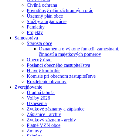
Civilná ochrana
Povodňový plán záchranných prác
Územný plán obce
Služby a organizácie
Pamiatky
Projekty
Samospráva
Starosta obce
Oznámenia o výkone funkcií, zamestnaní,
činností a majetkových pomerov
Obecný úrad
Poslanci obecného zastupiteľstva
Hlavný kontrolór
Komisie pri obecnom zastupiteľstve
Rozdelenie obvodov
Zverejňovanie
Úradná tabuľa
Voľby 2026
Uznesenia
Zvukové záznamy a zápisnice
Zápisnice - archiv
Zvukový záznam - archív
Platné VZN obce
Zmluvy