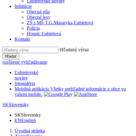
Ľubietovské noviny
Inštitúcie
Obecná píla
Obecné lesy
ZŠ s MŠ T.G.Masaryka Ľubietová
Polícia
Hospic Ľubietová
Kontakt
Hľadaný výraz
Hľadať
rozšírené vyhľadávanie
Ľubietovské
noviny
fotogaléria
Mobilná aplikácia
Všetky prehľadné informácie z obce vo
vašom mobile.
SK
Slovensky
SK
Slovensky
EN
English
Úvodná stránka