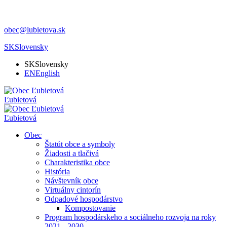
obec@lubietova.sk
SK
Slovensky
SK
Slovensky
EN
English
Ľubietová
Ľubietová
Obec
Štatút obce a symboly
Žiadosti a tlačivá
Charakteristika obce
História
Návštevník obce
Virtuálny cintorín
Odpadové hospodárstvo
Kompostovanie
Program hospodárskeho a sociálneho rozvoja na roky
2021 - 2030