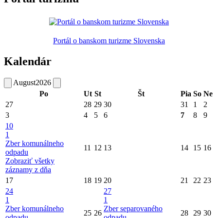
Portál o banskom turizme Slovenska
Kalendár
August
2026
Po
Ut
St
Št
Pia
So
Ne
27
28
29
30
31
1
2
3
4
5
6
7
8
9
10
1
Zber komunálneho
11
12
13
14
15
16
odpadu
Zobraziť všetky
záznamy z dňa
17
18
19
20
21
22
23
24
27
1
1
Zber komunálneho
Zber separovaného
25
26
28
29
30
odpadu
odpadu