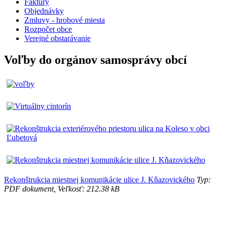
Faktúry
Objednávky
Zmluvy - hrobové miesta
Rozpočet obce
Verejné obstarávanie
Voľby do orgánov samosprávy obcí
Rekonštrukcia miestnej komunikácie ulice J. Kňazovického
Typ:
PDF dokument, Veľkosť: 212.38 kB