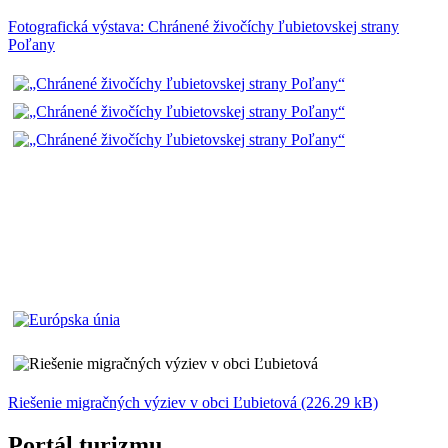
Fotografická výstava: Chránené živočíchy ľubietovskej strany
Poľany
Riešenie migračných výziev v obci Ľubietová (226.29 kB)
Portál turizmu