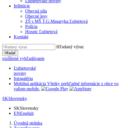
Ľubietovské noviny
Inštitúcie
Obecná píla
Obecné lesy
ZŠ s MŠ T.G.Masaryka Ľubietová
Polícia
Hospic Ľubietová
Kontakt
Hľadaný výraz
Hľadať
rozšírené vyhľadávanie
Ľubietovské
noviny
fotogaléria
Mobilná aplikácia
Všetky prehľadné informácie z obce vo
vašom mobile.
SK
Slovensky
SK
Slovensky
EN
English
Úvodná stránka