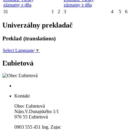
záznamy z dňa
záznamy z dňa
31
1
2
3
4
5
6
Univerzálny prekladač
Preklad (translations)
Select Language
▼
Ľubietová
Kontakt
Obec Ľubietová
Nám.V.Dunajského 1/1
976 55 Ľubietová
0903 555 451 Ing. Zajac