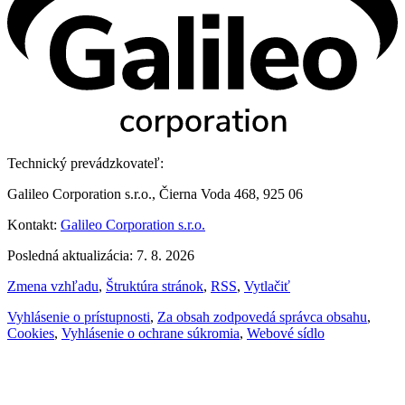
Technický prevádzkovateľ:
Galileo Corporation s.r.o., Čierna Voda 468, 925 06
Kontakt:
Galileo Corporation s.r.o.
Posledná aktualizácia: 7. 8. 2026
Zmena vzhľadu
,
Štruktúra stránok
,
RSS
,
Vytlačiť
Vyhlásenie o prístupnosti
,
Za obsah zodpovedá správca obsahu
,
Cookies
,
Vyhlásenie o ochrane súkromia
,
Webové sídlo