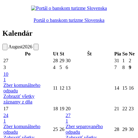
Portál o banskom turizme Slovenska
Kalendár
August
2026
Po
Ut
St
Št
Pia
So
Ne
27
28
29
30
31
1
2
3
4
5
6
7
8
9
10
1
Zber komunálneho
11
12
13
14
15
16
odpadu
Zobraziť všetky
záznamy z dňa
17
18
19
20
21
22
23
24
27
1
1
Zber komunálneho
Zber separovaného
25
26
28
29
30
odpadu
odpadu
Zobraziť všetky
Zobraziť všetky