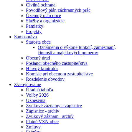
Civilná ochrana
Povodňový plán záchranných prác
Územný plán obce
Služby a organizácie
Pamiatky
Projekty
Samospráva
Starosta obce
Oznámenia o výkone funkcií, zamestnaní,
činností a majetkových pomerov
Obecný úrad
Poslanci obecného zastupiteľstva
Hlavný kontrolór
Komisie pri obecnom zastupiteľstve
Rozdelenie obvodov
Zverejňovanie
Úradná tabuľa
Voľby 2026
Uznesenia
Zvukové záznamy a zápisnice
Zápisnice - archiv
Zvukový záznam - archív
Platné VZN obce
Zmluvy