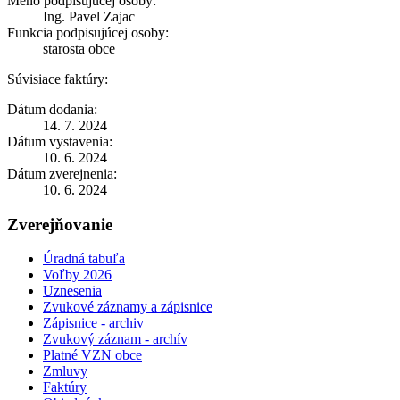
Meno podpisujúcej osoby:
Ing. Pavel Zajac
Funkcia podpisujúcej osoby:
starosta obce
Súvisiace faktúry:
Dátum dodania:
14. 7. 2024
Dátum vystavenia:
10. 6. 2024
Dátum zverejnenia:
10. 6. 2024
Zverejňovanie
Úradná tabuľa
Voľby 2026
Uznesenia
Zvukové záznamy a zápisnice
Zápisnice - archiv
Zvukový záznam - archív
Platné VZN obce
Zmluvy
Faktúry