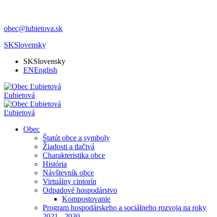
obec@lubietova.sk
SK
Slovensky
SK
Slovensky
EN
English
Ľubietová
Ľubietová
Obec
Štatút obce a symboly
Žiadosti a tlačivá
Charakteristika obce
História
Návštevník obce
Virtuálny cintorín
Odpadové hospodárstvo
Kompostovanie
Program hospodárskeho a sociálneho rozvoja na roky
2021 - 2030