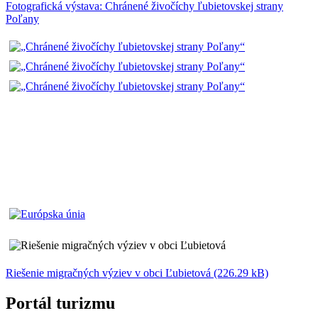
Fotografická výstava: Chránené živočíchy ľubietovskej strany
Poľany
Riešenie migračných výziev v obci Ľubietová (226.29 kB)
Portál turizmu