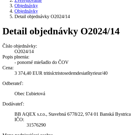
Zverejňovanie
Objednávky
Objednávky
Detail objednávky O2024/14
Detail objednávky O2024/14
Číslo objednávky:
O2024/14
Popis plnenia:
- ponorné miešadlo do ČOV
Cena:
3 374,40 EUR tritisíctristosedemdesiatštyrieur/40
Odberateľ:
Obec Ľubietová
Dodávateľ:
BB AQEX s.r.o., Stavebná 6778/22, 974 01 Banská Bystrica
IČO:
31576290