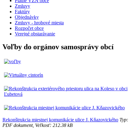
Platné VZN obce
Zmluvy
Faktúry
Objednávky
Zmluvy - hrobové miesta
Rozpočet obce
Verejné obstarávanie
Voľby do orgánov samosprávy obcí
Rekonštrukcia miestnej komunikácie ulice J. Kňazovického
Typ:
PDF dokument, Veľkosť: 212.38 kB