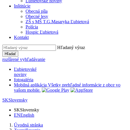
Ľubietovské noviny
Inštitúcie
Obecná píla
Obecné lesy
ZŠ s MŠ T.G.Masaryka Ľubietová
Polícia
Hospic Ľubietová
Kontakt
Hľadaný výraz
Hľadať
rozšírené vyhľadávanie
Ľubietovské
noviny
fotogaléria
Mobilná aplikácia
Všetky prehľadné informácie z obce vo
vašom mobile.
SK
Slovensky
SK
Slovensky
EN
English
Úvodná stránka