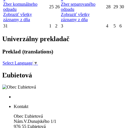
Zber komunálneho
Zber separovaného
25
26
28
29
30
odpadu
odpadu
Zobraziť všetky
Zobraziť všetky
záznamy z dňa
záznamy z dňa
31
1
2
3
4
5
6
Univerzálny prekladač
Preklad (translations)
Select Language
▼
Ľubietová
Kontakt
Obec Ľubietová
Nám.V.Dunajského 1/1
976 55 Ľubietová