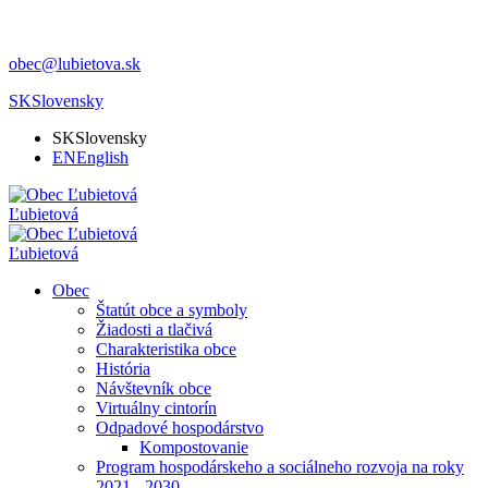
obec@lubietova.sk
SK
Slovensky
SK
Slovensky
EN
English
Ľubietová
Ľubietová
Obec
Štatút obce a symboly
Žiadosti a tlačivá
Charakteristika obce
História
Návštevník obce
Virtuálny cintorín
Odpadové hospodárstvo
Kompostovanie
Program hospodárskeho a sociálneho rozvoja na roky
2021 - 2030