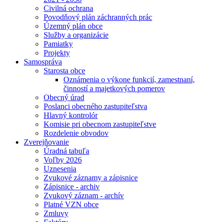
Civilná ochrana
Povodňový plán záchranných prác
Územný plán obce
Služby a organizácie
Pamiatky
Projekty
Samospráva
Starosta obce
Oznámenia o výkone funkcií, zamestnaní,
činností a majetkových pomerov
Obecný úrad
Poslanci obecného zastupiteľstva
Hlavný kontrolór
Komisie pri obecnom zastupiteľstve
Rozdelenie obvodov
Zverejňovanie
Úradná tabuľa
Voľby 2026
Uznesenia
Zvukové záznamy a zápisnice
Zápisnice - archiv
Zvukový záznam - archív
Platné VZN obce
Zmluvy