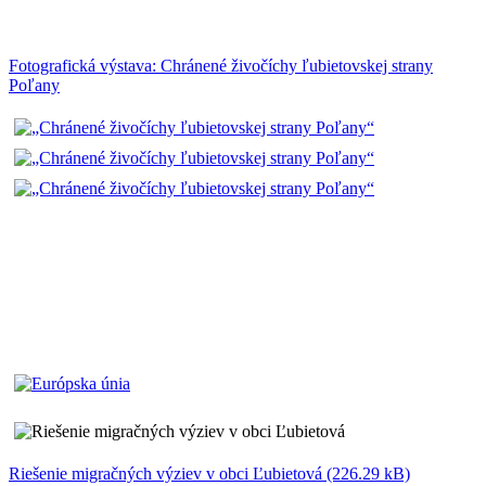
Fotografická výstava: Chránené živočíchy ľubietovskej strany
Poľany
Riešenie migračných výziev v obci Ľubietová (226.29 kB)