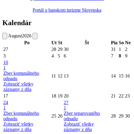
Portál o banskom turizme Slovenska
Kalendár
August
2026
Po
Ut
St
Št
Pia
So
Ne
27
28
29
30
31
1
2
3
4
5
6
7
8
9
10
1
Zber komunálneho
11
12
13
14
15
16
odpadu
Zobraziť všetky
záznamy z dňa
17
18
19
20
21
22
23
24
27
1
1
Zber komunálneho
Zber separovaného
25
26
28
29
30
odpadu
odpadu
Zobraziť všetky
Zobraziť všetky
záznamy z dňa
záznamy z dňa