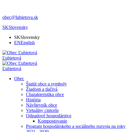
obec@lubietova.sk
SK
Slovensky
SK
Slovensky
EN
English
Ľubietová
Ľubietová
Obec
Štatút obce a symboly
Žiadosti a tlačivá
Charakteristika obce
História
Návštevník obce
Virtuálny cintorín
Odpadové hospodárstvo
Kompostovanie
Program hospodárskeho a sociálneho rozvoja na roky
2021 - 2030