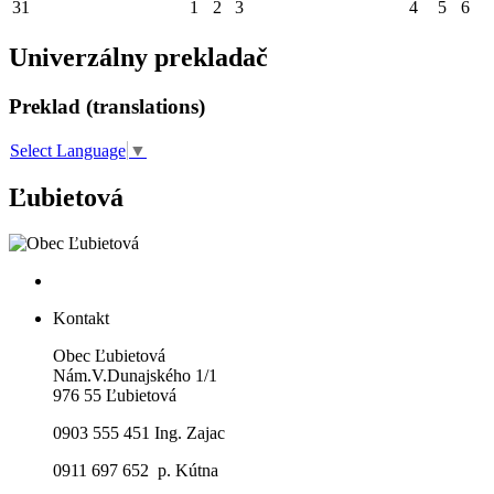
31
1
2
3
4
5
6
Univerzálny prekladač
Preklad (translations)
Select Language
▼
Ľubietová
Kontakt
Obec Ľubietová
Nám.V.Dunajského 1/1
976 55 Ľubietová
0903 555 451 Ing. Zajac
0911 697 652 p. Kútna