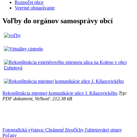
Rozpočet obce
Verejné obstarávanie
Voľby do orgánov samosprávy obcí
Rekonštrukcia miestnej komunikácie ulice J. Kňazovického
Typ:
PDF dokument, Veľkosť: 212.38 kB
Fotografická výstava: Chránené živočíchy ľubietovskej strany
Poľany