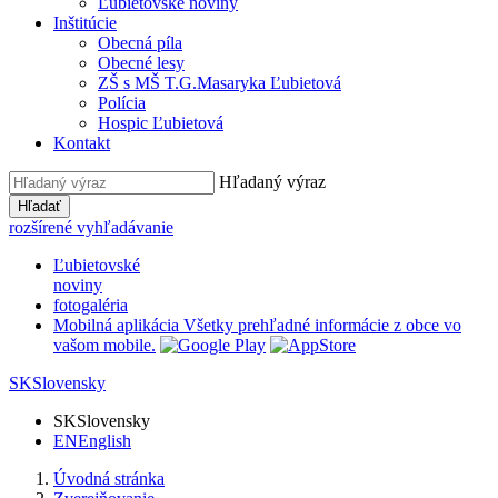
Ľubietovské noviny
Inštitúcie
Obecná píla
Obecné lesy
ZŠ s MŠ T.G.Masaryka Ľubietová
Polícia
Hospic Ľubietová
Kontakt
Hľadaný výraz
Hľadať
rozšírené vyhľadávanie
Ľubietovské
noviny
fotogaléria
Mobilná aplikácia
Všetky prehľadné informácie z obce vo
vašom mobile.
SK
Slovensky
SK
Slovensky
EN
English
Úvodná stránka