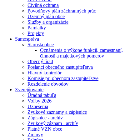
Civilná ochrana
Povodňový plán záchranných prác
Územný plán obce
Služby a organizácie
Pamiatky
Projekty
Samospráva
Starosta obce
Oznámenia o výkone funkcií, zamestnaní,
činností a majetkových pomerov
Obecný úrad
Poslanci obecného zastupiteľstva
Hlavný kontrolór
Komisie pri obecnom zastupiteľstve
Rozdelenie obvodov
Zverejňovanie
Úradná tabuľa
Voľby 2026
Uznesenia
Zvukové záznamy a zápisnice
Zápisnice - archiv
Zvukový záznam - archív
Platné VZN obce
Zmluvy