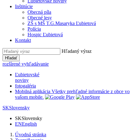
Ľubietovské noviny
Inštitúcie
Obecná píla
Obecné lesy
ZŠ s MŠ T.G.Masaryka Ľubietová
Polícia
Hospic Ľubietová
Kontakt
Hľadaný výraz
Hľadať
rozšírené vyhľadávanie
Ľubietovské
noviny
fotogaléria
Mobilná aplikácia
Všetky prehľadné informácie z obce vo
vašom mobile.
SK
Slovensky
SK
Slovensky
EN
English
Úvodná stránka