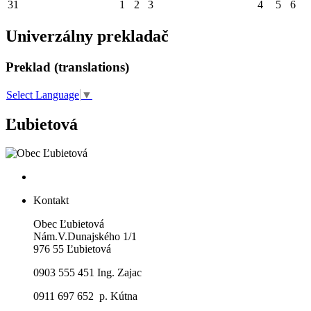
31
1
2
3
4
5
6
Univerzálny prekladač
Preklad (translations)
Select Language
▼
Ľubietová
Kontakt
Obec Ľubietová
Nám.V.Dunajského 1/1
976 55 Ľubietová
0903 555 451 Ing. Zajac
0911 697 652 p. Kútna