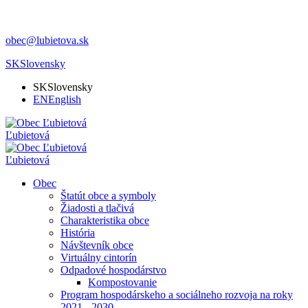
obec@lubietova.sk
SK
Slovensky
SK
Slovensky
EN
English
Ľubietová
Ľubietová
Obec
Štatút obce a symboly
Žiadosti a tlačivá
Charakteristika obce
História
Návštevník obce
Virtuálny cintorín
Odpadové hospodárstvo
Kompostovanie
Program hospodárskeho a sociálneho rozvoja na roky
2021 - 2030