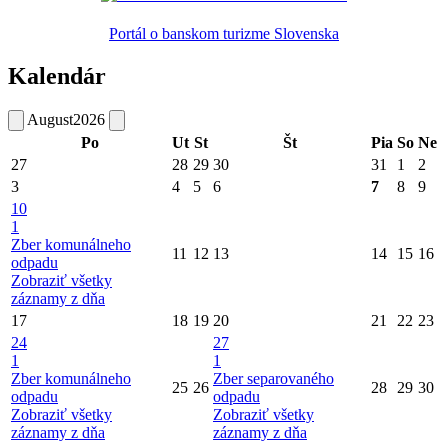
Portál o banskom turizme Slovenska
Kalendár
August
2026
Po
Ut
St
Št
Pia
So
Ne
27
28
29
30
31
1
2
3
4
5
6
7
8
9
10
1
Zber komunálneho
11
12
13
14
15
16
odpadu
Zobraziť všetky
záznamy z dňa
17
18
19
20
21
22
23
24
27
1
1
Zber komunálneho
Zber separovaného
25
26
28
29
30
odpadu
odpadu
Zobraziť všetky
Zobraziť všetky
záznamy z dňa
záznamy z dňa