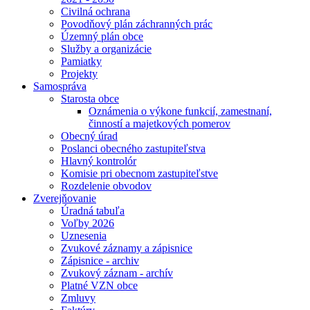
Civilná ochrana
Povodňový plán záchranných prác
Územný plán obce
Služby a organizácie
Pamiatky
Projekty
Samospráva
Starosta obce
Oznámenia o výkone funkcií, zamestnaní,
činností a majetkových pomerov
Obecný úrad
Poslanci obecného zastupiteľstva
Hlavný kontrolór
Komisie pri obecnom zastupiteľstve
Rozdelenie obvodov
Zverejňovanie
Úradná tabuľa
Voľby 2026
Uznesenia
Zvukové záznamy a zápisnice
Zápisnice - archiv
Zvukový záznam - archív
Platné VZN obce
Zmluvy