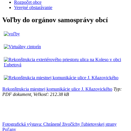
Rozpočet obce
Verejné obstarávanie
Voľby do orgánov samosprávy obcí
Rekonštrukcia miestnej komunikácie ulice J. Kňazovického
Typ:
PDF dokument, Veľkosť: 212.38 kB
Fotografická výstava: Chránené živočíchy ľubietovskej strany
Poľany