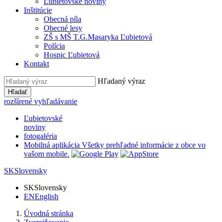
Ľubietovské noviny
Inštitúcie
Obecná píla
Obecné lesy
ZŠ s MŠ T.G.Masaryka Ľubietová
Polícia
Hospic Ľubietová
Kontakt
Hľadaný výraz
Hľadať
rozšírené vyhľadávanie
Ľubietovské
noviny
fotogaléria
Mobilná aplikácia
Všetky prehľadné informácie z obce vo
vašom mobile.
SK
Slovensky
SK
Slovensky
EN
English
Úvodná stránka