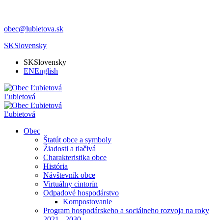
obec@lubietova.sk
SK
Slovensky
SK
Slovensky
EN
English
Ľubietová
Ľubietová
Obec
Štatút obce a symboly
Žiadosti a tlačivá
Charakteristika obce
História
Návštevník obce
Virtuálny cintorín
Odpadové hospodárstvo
Kompostovanie
Program hospodárskeho a sociálneho rozvoja na roky
2021 - 2030