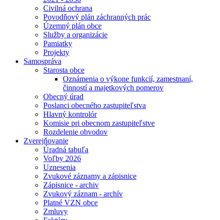
Civilná ochrana
Povodňový plán záchranných prác
Územný plán obce
Služby a organizácie
Pamiatky
Projekty
Samospráva
Starosta obce
Oznámenia o výkone funkcií, zamestnaní,
činností a majetkových pomerov
Obecný úrad
Poslanci obecného zastupiteľstva
Hlavný kontrolór
Komisie pri obecnom zastupiteľstve
Rozdelenie obvodov
Zverejňovanie
Úradná tabuľa
Voľby 2026
Uznesenia
Zvukové záznamy a zápisnice
Zápisnice - archiv
Zvukový záznam - archív
Platné VZN obce
Zmluvy