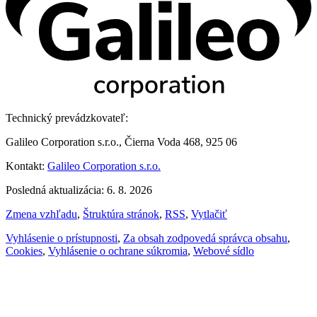
Technický prevádzkovateľ:
Galileo Corporation s.r.o., Čierna Voda 468, 925 06
Kontakt:
Galileo Corporation s.r.o.
Posledná aktualizácia: 6. 8. 2026
Zmena vzhľadu
,
Štruktúra stránok
,
RSS
,
Vytlačiť
Vyhlásenie o prístupnosti
,
Za obsah zodpovedá správca obsahu
,
Cookies
,
Vyhlásenie o ochrane súkromia
,
Webové sídlo