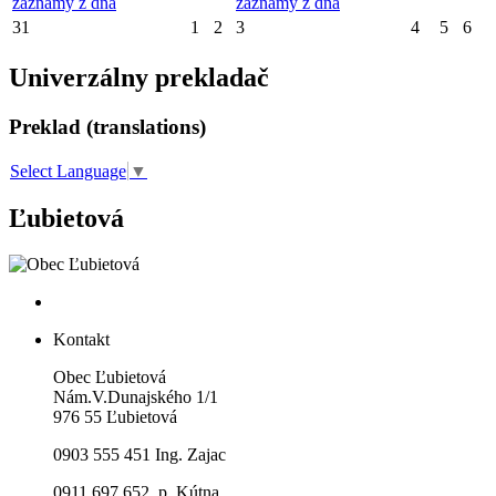
záznamy z dňa
záznamy z dňa
31
1
2
3
4
5
6
Univerzálny prekladač
Preklad (translations)
Select Language
▼
Ľubietová
Kontakt
Obec Ľubietová
Nám.V.Dunajského 1/1
976 55 Ľubietová
0903 555 451 Ing. Zajac
0911 697 652 p. Kútna