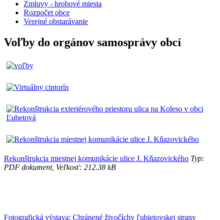
Zmluvy - hrobové miesta
Rozpočet obce
Verejné obstarávanie
Voľby do orgánov samosprávy obcí
Rekonštrukcia miestnej komunikácie ulice J. Kňazovického
Typ:
PDF dokument, Veľkosť: 212.38 kB
Fotografická výstava: Chránené živočíchy ľubietovskej strany