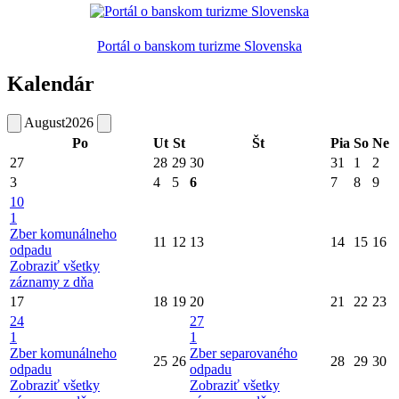
Portál o banskom turizme Slovenska
Kalendár
August
2026
Po
Ut
St
Št
Pia
So
Ne
27
28
29
30
31
1
2
3
4
5
6
7
8
9
10
1
Zber komunálneho
11
12
13
14
15
16
odpadu
Zobraziť všetky
záznamy z dňa
17
18
19
20
21
22
23
24
27
1
1
Zber komunálneho
Zber separovaného
25
26
28
29
30
odpadu
odpadu
Zobraziť všetky
Zobraziť všetky