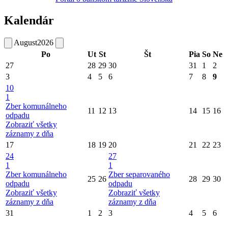
Kalendár
August
2026
Po
Ut
St
Št
Pia
So
Ne
27
28
29
30
31
1
2
3
4
5
6
7
8
9
10
1
Zber komunálneho
11
12
13
14
15
16
odpadu
Zobraziť všetky
záznamy z dňa
17
18
19
20
21
22
23
24
27
1
1
Zber komunálneho
Zber separovaného
25
26
28
29
30
odpadu
odpadu
Zobraziť všetky
Zobraziť všetky
záznamy z dňa
záznamy z dňa
31
1
2
3
4
5
6