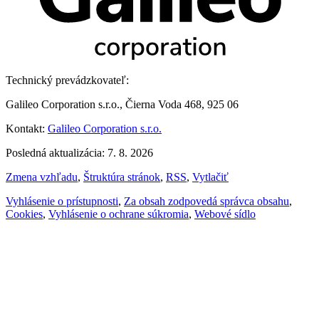
Technický prevádzkovateľ:
Galileo Corporation s.r.o., Čierna Voda 468, 925 06
Kontakt:
Galileo Corporation s.r.o.
Posledná aktualizácia: 7. 8. 2026
Zmena vzhľadu
,
Štruktúra stránok
,
RSS
,
Vytlačiť
Vyhlásenie o prístupnosti
,
Za obsah zodpovedá správca obsahu
,
Cookies
,
Vyhlásenie o ochrane súkromia
,
Webové sídlo