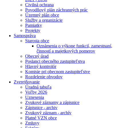
Civilná ochrana
Povodňový plán záchranných prác
Územný plán obce
Služby a organizácie
Pamiatky
Projekty
Samospráva
Starosta obce
Oznámenia o výkone funkcií, zamestnaní,
činností a majetkových pomerov
Obecný úrad
Poslanci obecného zastupiteľstva
Hlavný kontrolór
Komisie pri obecnom zastupiteľstve
Rozdelenie obvodov
Zverejňovanie
Úradná tabuľa
Voľby 2026
Uznesenia
Zvukové záznamy a zápisnice
Zápisnice - archiv
Zvukový záznam - archív
Platné VZN obce
Zmluvy