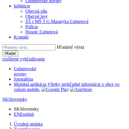
Ľubietovské noviny
Inštitúcie
Obecná píla
Obecné lesy
ZŠ s MŠ T.G.Masaryka Ľubietová
Polícia
Hospic Ľubietová
Kontakt
Hľadaný výraz
Hľadať
rozšírené vyhľadávanie
Ľubietovské
noviny
fotogaléria
Mobilná aplikácia
Všetky prehľadné informácie z obce vo
vašom mobile.
SK
Slovensky
SK
Slovensky
EN
English
Úvodná stránka