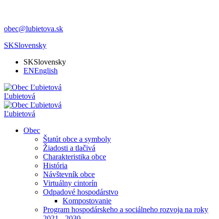
obec@lubietova.sk
SK
Slovensky
SK
Slovensky
EN
English
Ľubietová
Ľubietová
Obec
Štatút obce a symboly
Žiadosti a tlačivá
Charakteristika obce
História
Návštevník obce
Virtuálny cintorín
Odpadové hospodárstvo
Kompostovanie
Program hospodárskeho a sociálneho rozvoja na roky
2021 - 2030