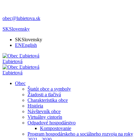
obec@lubietova.sk
SK
Slovensky
SK
Slovensky
EN
English
Ľubietová
Ľubietová
Obec
Štatút obce a symboly
Žiadosti a tlačivá
Charakteristika obce
História
Návštevník obce
Virtuálny cintorín
Odpadové hospodárstvo
Kompostovanie
Program hospodárskeho a sociálneho rozvoja na roky
2021 - 2030