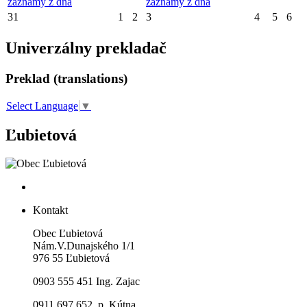
záznamy z dňa
záznamy z dňa
31
1
2
3
4
5
6
Univerzálny prekladač
Preklad (translations)
Select Language
▼
Ľubietová
Kontakt
Obec Ľubietová
Nám.V.Dunajského 1/1
976 55 Ľubietová
0903 555 451 Ing. Zajac
0911 697 652 p. Kútna