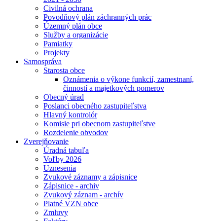
Civilná ochrana
Povodňový plán záchranných prác
Územný plán obce
Služby a organizácie
Pamiatky
Projekty
Samospráva
Starosta obce
Oznámenia o výkone funkcií, zamestnaní,
činností a majetkových pomerov
Obecný úrad
Poslanci obecného zastupiteľstva
Hlavný kontrolór
Komisie pri obecnom zastupiteľstve
Rozdelenie obvodov
Zverejňovanie
Úradná tabuľa
Voľby 2026
Uznesenia
Zvukové záznamy a zápisnice
Zápisnice - archiv
Zvukový záznam - archív
Platné VZN obce
Zmluvy