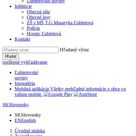
Ľubietovské noviny
Inštitúcie
Obecná píla
Obecné lesy
ZŠ s MŠ T.G.Masaryka Ľubietová
Polícia
Hospic Ľubietová
Kontakt
Hľadaný výraz
Hľadať
rozšírené vyhľadávanie
Ľubietovské
noviny
fotogaléria
Mobilná aplikácia
Všetky prehľadné informácie z obce vo
vašom mobile.
SK
Slovensky
SK
Slovensky
EN
English
Úvodná stránka