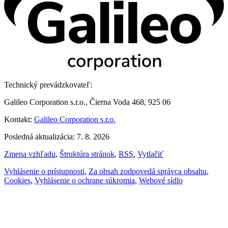
Technický prevádzkovateľ:
Galileo Corporation s.r.o., Čierna Voda 468, 925 06
Kontakt:
Galileo Corporation s.r.o.
Posledná aktualizácia: 7. 8. 2026
Zmena vzhľadu
,
Štruktúra stránok
,
RSS
,
Vytlačiť
Vyhlásenie o prístupnosti
,
Za obsah zodpovedá správca obsahu
,
Cookies
,
Vyhlásenie o ochrane súkromia
,
Webové sídlo