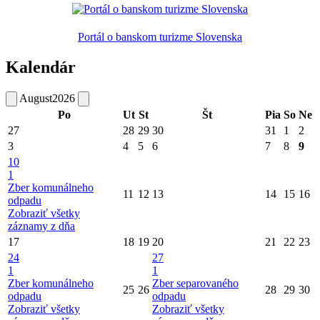
Portál o banskom turizme Slovenska
Kalendár
August
2026
Po
Ut
St
Št
Pia
So
Ne
27
28
29
30
31
1
2
3
4
5
6
7
8
9
10
1
Zber komunálneho
11
12
13
14
15
16
odpadu
Zobraziť všetky
záznamy z dňa
17
18
19
20
21
22
23
24
27
1
1
Zber komunálneho
Zber separovaného
25
26
28
29
30
odpadu
odpadu
Zobraziť všetky
Zobraziť všetky