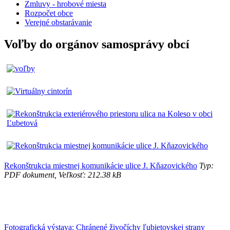
Zmluvy - hrobové miesta
Rozpočet obce
Verejné obstarávanie
Voľby do orgánov samosprávy obcí
Rekonštrukcia miestnej komunikácie ulice J. Kňazovického
Typ:
PDF dokument, Veľkosť: 212.38 kB
Fotografická výstava: Chránené živočíchy ľubietovskej strany