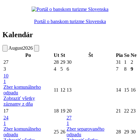
Portál o banskom turizme Slovenska
Kalendár
August
2026
Po
Ut
St
Št
Pia
So
Ne
27
28
29
30
31
1
2
3
4
5
6
7
8
9
10
1
Zber komunálneho
11
12
13
14
15
16
odpadu
Zobraziť všetky
záznamy z dňa
17
18
19
20
21
22
23
24
27
1
1
Zber komunálneho
Zber separovaného
25
26
28
29
30
odpadu
odpadu