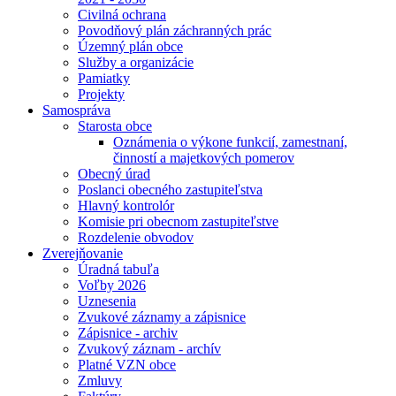
Civilná ochrana
Povodňový plán záchranných prác
Územný plán obce
Služby a organizácie
Pamiatky
Projekty
Samospráva
Starosta obce
Oznámenia o výkone funkcií, zamestnaní,
činností a majetkových pomerov
Obecný úrad
Poslanci obecného zastupiteľstva
Hlavný kontrolór
Komisie pri obecnom zastupiteľstve
Rozdelenie obvodov
Zverejňovanie
Úradná tabuľa
Voľby 2026
Uznesenia
Zvukové záznamy a zápisnice
Zápisnice - archiv
Zvukový záznam - archív
Platné VZN obce
Zmluvy