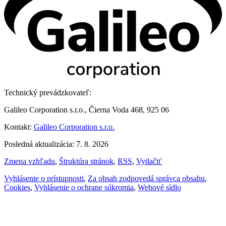
Technický prevádzkovateľ:
Galileo Corporation s.r.o., Čierna Voda 468, 925 06
Kontakt:
Galileo Corporation s.r.o.
Posledná aktualizácia: 7. 8. 2026
Zmena vzhľadu
,
Štruktúra stránok
,
RSS
,
Vytlačiť
Vyhlásenie o prístupnosti
,
Za obsah zodpovedá správca obsahu
,
Cookies
,
Vyhlásenie o ochrane súkromia
,
Webové sídlo