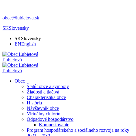
obec@lubietova.sk
SK
Slovensky
SK
Slovensky
EN
English
Ľubietová
Ľubietová
Obec
Štatút obce a symboly
Žiadosti a tlačivá
Charakteristika obce
História
Návštevník obce
Virtuálny cintorín
Odpadové hospodárstvo
Kompostovanie
Program hospodárskeho a sociálneho rozvoja na roky
2021 - 2030