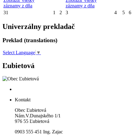
Zobraziť všetky
Zobraziť všetky
záznamy z dňa
záznamy z dňa
31
1
2
3
4
5
6
Univerzálny prekladač
Preklad (translations)
Select Language
▼
Ľubietová
Kontakt
Obec Ľubietová
Nám.V.Dunajského 1/1
976 55 Ľubietová
0903 555 451 Ing. Zajac