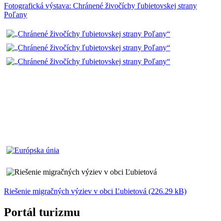
Fotografická výstava: Chránené živočíchy ľubietovskej strany
Poľany
Riešenie migračných výziev v obci Ľubietová (226.29 kB)
Portál turizmu