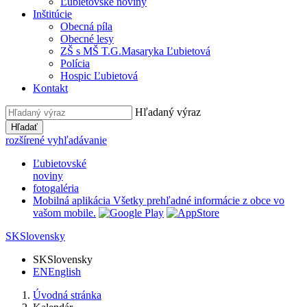
Ľubietovské noviny
Inštitúcie
Obecná píla
Obecné lesy
ZŠ s MŠ T.G.Masaryka Ľubietová
Polícia
Hospic Ľubietová
Kontakt
Hľadaný výraz
Hľadať
rozšírené vyhľadávanie
Ľubietovské
noviny
fotogaléria
Mobilná aplikácia
Všetky prehľadné informácie z obce vo
vašom mobile.
SK
Slovensky
SK
Slovensky
EN
English
Úvodná stránka