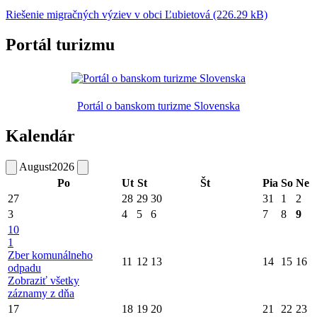
Riešenie migračných výziev v obci Ľubietová (226.29 kB)
Portál turizmu
Portál o banskom turizme Slovenska
Kalendár
August
2026
Po
Ut
St
Št
Pia
So
Ne
27
28
29
30
31
1
2
3
4
5
6
7
8
9
10
1
Zber komunálneho
11
12
13
14
15
16
odpadu
Zobraziť všetky
záznamy z dňa
17
18
19
20
21
22
23