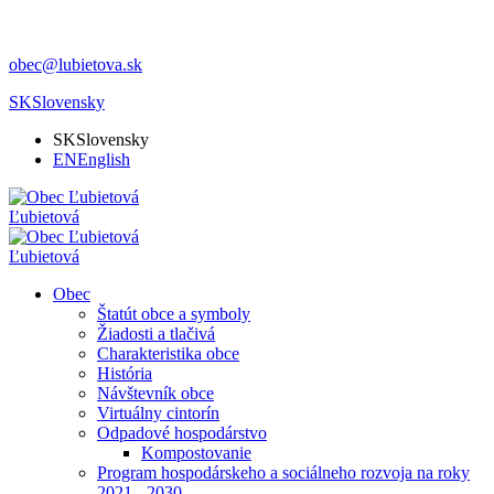
obec@lubietova.sk
SK
Slovensky
SK
Slovensky
EN
English
Ľubietová
Ľubietová
Obec
Štatút obce a symboly
Žiadosti a tlačivá
Charakteristika obce
História
Návštevník obce
Virtuálny cintorín
Odpadové hospodárstvo
Kompostovanie
Program hospodárskeho a sociálneho rozvoja na roky
2021 - 2030