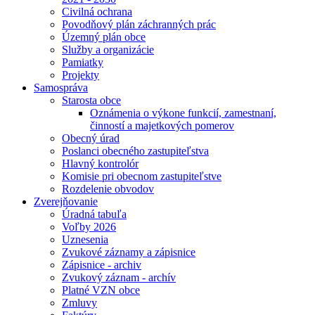
Civilná ochrana
Povodňový plán záchranných prác
Územný plán obce
Služby a organizácie
Pamiatky
Projekty
Samospráva
Starosta obce
Oznámenia o výkone funkcií, zamestnaní,
činností a majetkových pomerov
Obecný úrad
Poslanci obecného zastupiteľstva
Hlavný kontrolór
Komisie pri obecnom zastupiteľstve
Rozdelenie obvodov
Zverejňovanie
Úradná tabuľa
Voľby 2026
Uznesenia
Zvukové záznamy a zápisnice
Zápisnice - archiv
Zvukový záznam - archív
Platné VZN obce
Zmluvy