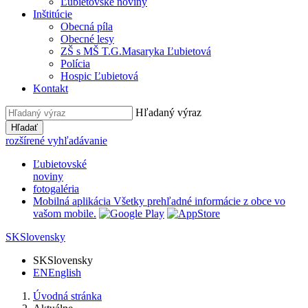
Ľubietovské noviny
Inštitúcie
Obecná píla
Obecné lesy
ZŠ s MŠ T.G.Masaryka Ľubietová
Polícia
Hospic Ľubietová
Kontakt
Hľadaný výraz
Hľadať
rozšírené vyhľadávanie
Ľubietovské
noviny
fotogaléria
Mobilná aplikácia
Všetky prehľadné informácie z obce vo
vašom mobile.
SK
Slovensky
SK
Slovensky
EN
English
Úvodná stránka