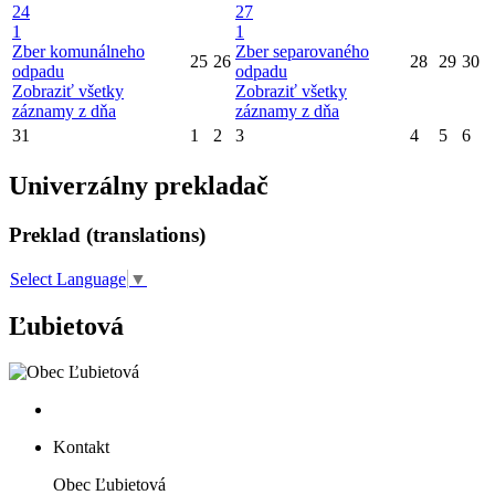
24
27
1
1
Zber komunálneho
Zber separovaného
25
26
28
29
30
odpadu
odpadu
Zobraziť všetky
Zobraziť všetky
záznamy z dňa
záznamy z dňa
31
1
2
3
4
5
6
Univerzálny prekladač
Preklad (translations)
Select Language
▼
Ľubietová
Kontakt
Obec Ľubietová