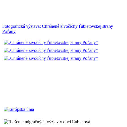
Fotografická výstava: Chránené živočíchy ľubietovskej strany
Poľany