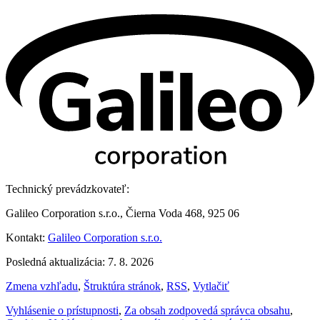
Technický prevádzkovateľ:
Galileo Corporation s.r.o., Čierna Voda 468, 925 06
Kontakt:
Galileo Corporation s.r.o.
Posledná aktualizácia: 7. 8. 2026
Zmena vzhľadu
,
Štruktúra stránok
,
RSS
,
Vytlačiť
Vyhlásenie o prístupnosti
,
Za obsah zodpovedá správca obsahu
,