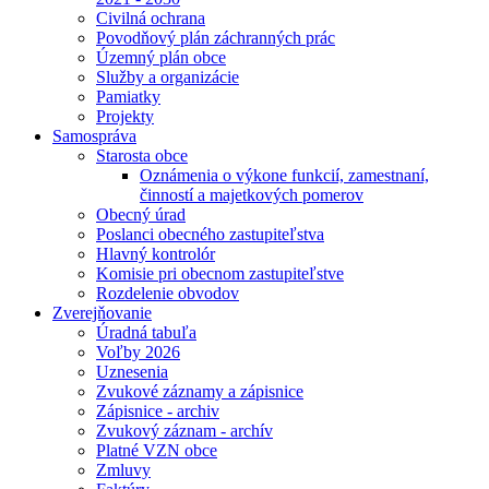
Civilná ochrana
Povodňový plán záchranných prác
Územný plán obce
Služby a organizácie
Pamiatky
Projekty
Samospráva
Starosta obce
Oznámenia o výkone funkcií, zamestnaní,
činností a majetkových pomerov
Obecný úrad
Poslanci obecného zastupiteľstva
Hlavný kontrolór
Komisie pri obecnom zastupiteľstve
Rozdelenie obvodov
Zverejňovanie
Úradná tabuľa
Voľby 2026
Uznesenia
Zvukové záznamy a zápisnice
Zápisnice - archiv
Zvukový záznam - archív
Platné VZN obce
Zmluvy