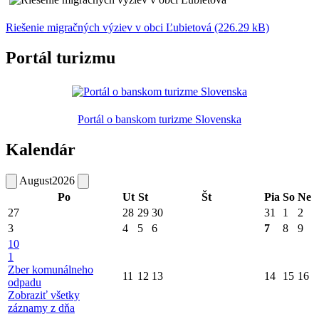
Riešenie migračných výziev v obci Ľubietová (226.29 kB)
Portál turizmu
Portál o banskom turizme Slovenska
Kalendár
August
2026
Po
Ut
St
Št
Pia
So
Ne
27
28
29
30
31
1
2
3
4
5
6
7
8
9
10
1
Zber komunálneho
11
12
13
14
15
16
odpadu
Zobraziť všetky
záznamy z dňa