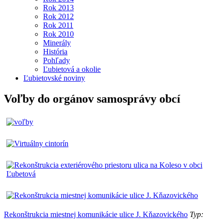
Rok 2013
Rok 2012
Rok 2011
Rok 2010
Minerály
História
Pohľady
Ľubietová a okolie
Ľubietovské noviny
Voľby do orgánov samosprávy obcí
Rekonštrukcia miestnej komunikácie ulice J. Kňazovického
Typ: