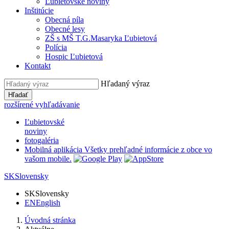
Ľubietovské noviny
Inštitúcie
Obecná píla
Obecné lesy
ZŠ s MŠ T.G.Masaryka Ľubietová
Polícia
Hospic Ľubietová
Kontakt
Hľadaný výraz
Hľadať
rozšírené vyhľadávanie
Ľubietovské
noviny
fotogaléria
Mobilná aplikácia
Všetky prehľadné informácie z obce vo
vašom mobile.
SK
Slovensky
SK
Slovensky
EN
English
Úvodná stránka