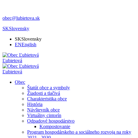
obec@lubietova.sk
SK
Slovensky
SK
Slovensky
EN
English
Ľubietová
Ľubietová
Obec
Štatút obce a symboly
Žiadosti a tlačivá
Charakteristika obce
História
Návštevník obce
Virtuálny cintorín
Odpadové hospodárstvo
Kompostovanie
Program hospodárskeho a sociálneho rozvoja na roky
2021 - 2030