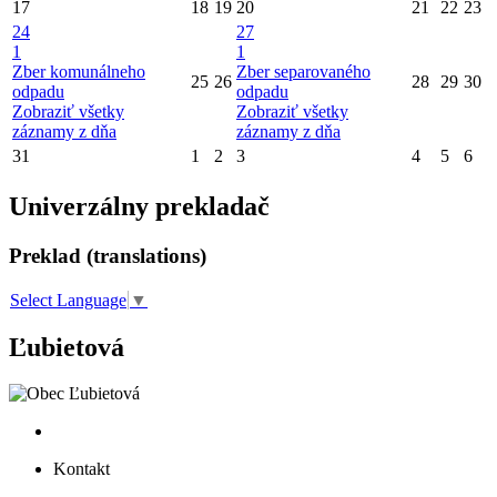
17
18
19
20
21
22
23
24
27
1
1
Zber komunálneho
Zber separovaného
25
26
28
29
30
odpadu
odpadu
Zobraziť všetky
Zobraziť všetky
záznamy z dňa
záznamy z dňa
31
1
2
3
4
5
6
Univerzálny prekladač
Preklad (translations)
Select Language
▼
Ľubietová
Kontakt